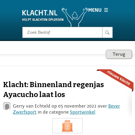
Klacht melden
Consumentenrecht
Terug
Barometer
Klacht: Binnenland regenjas
Voor Bedrijven
Ayacucho laat los
Gerry van Echteld op 05 november 2022 over
Bever
Login
Zwerfsport
in de categorie
Sportwinkel