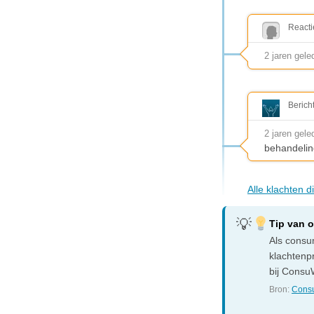
Reacti
2 jaren gele
Berich
2 jaren gele
behandelin
Alle klachten d
Tip van 
Als consum
klachtenp
bij ConsuW
Bron:
Consu