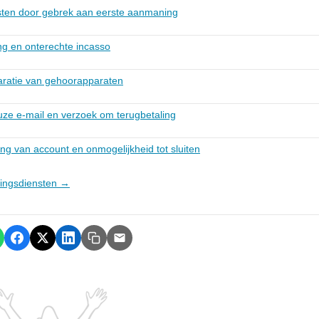
sten door gebrek aan eerste aanmaning
ng en onterechte incasso
aratie van gehoorapparaten
uze e-mail en verzoek om terugbetaling
g van account en onmogelijkheid tot sluiten
alingsdiensten →