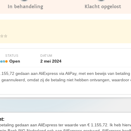
In behandeling
Klacht opgelost
☆☆
STATUS
DATUM
ten
Open
2 mei 2024
1.155,72 gedaan aan AliExpress via AliPay, met een bewijs van betalin
ng geannuleerd, omdat zij de betaling niet hebben ontvangen, waardoor 
ht:
betaling gedaan aan AliExpress ter waarde van € 1.155,72. Ik heb hier
mijn Bank ING Nederland ook aan AliExpress gestuurd. AliExpress heeft