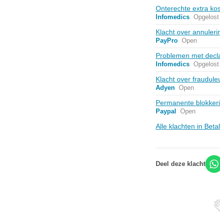
Onterechte extra ko
Infomedics
Opgelost
Klacht over annuleri
PayPro
Open
Problemen met decl
Infomedics
Opgelost
Klacht over fraudule
Adyen
Open
Permanente blokkerin
Paypal
Open
Alle klachten in Bet
Deel deze klacht