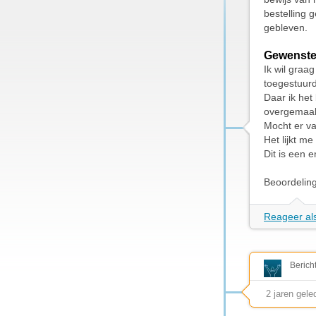
bestelling 
gebleven.
Gewenste
Ik wil graag
toegestuurd
Daar ik het
overgemaak
Mocht er va
Het lijkt m
Dit is een 
Beoordelin
Reageer als
Berich
2 jaren gele