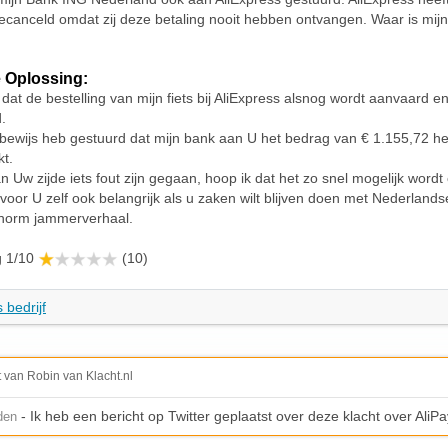
gecanceld omdat zij deze betaling nooit hebben ontvangen. Waar is mijn
 Oplossing:
 dat de bestelling van mijn fiets bij AliExpress alsnog wordt aanvaard e
.
 bewijs heb gestuurd dat mijn bank aan U het bedrag van € 1.155,72 he
t.
n Uw zijde iets fout zijn gegaan, hoop ik dat het zo snel mogelijk wordt
e voor U zelf ook belangrijk als u zaken wilt blijven doen met Nederlands
enorm jammerverhaal.
g 1/10
(10)
 bedrijf
t van Robin van Klacht.nl
- Ik heb een bericht op Twitter geplaatst over deze klacht over AliPa
den