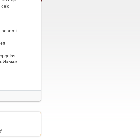
 geld
n naar mij
eft
 opgelost,
e klanten.
y