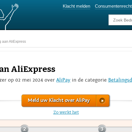
Klacht melden
Consumentenrecht
g aan AliExpress
aan AliExpress
lzer op 02 mei 2024 over
AliPay
in de categorie
Betalings
Meld uw Klacht over AliPay
Zo werkt het