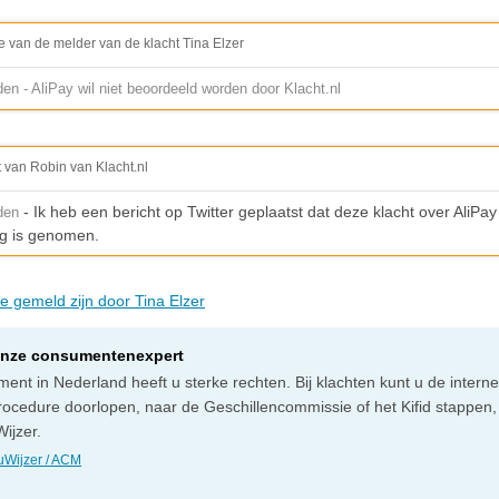
e van de melder van de klacht Tina Elzer
den - AliPay wil niet beoordeeld worden door Klacht.nl
t van Robin van Klacht.nl
- Ik heb een bericht op Twitter geplaatst dat deze klacht over AliPay
den
g is genomen.
ie gemeld zijn door Tina Elzer
onze consumentenexpert
ent in Nederland heeft u sterke rechten. Bij klachten kunt u de intern
rocedure doorlopen, naar de Geschillencommissie of het Kifid stappen,
ijzer.
Wijzer / ACM