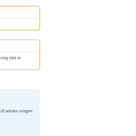
 nog niet in
e
 of advies vragen