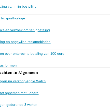
ling van mijn bestelling
 bij sporthorloge
a's en verzoek om terugbetaling
ing en ongewilde reclamebladen
ten over onterechte betaling van 100 euro
tlas for men →
lachten in Algemeen
ngen na verkoop Apple Watch
act opnemen met Lebara
ngen gedurende 3 weken