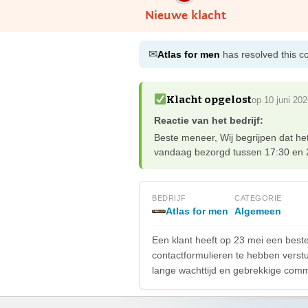
Nieuwe klacht
✉
Atlas for men
has resolved this c
Klacht opgelost
op 10 juni 20
Reactie van het bedrijf:
Beste meneer, Wij begrijpen dat he
vandaag bezorgd tussen 17:30 en 21
BEDRIJF
CATEGORIE
Atlas for men
Algemeen
Een klant heeft op 23 mei een beste
contactformulieren te hebben verstuu
lange wachttijd en gebrekkige comm