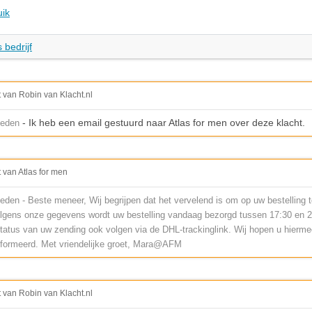
uik
 bedrijf
t van Robin van Klacht.nl
- Ik heb een email gestuurd naar Atlas for men over deze klacht.
leden
t van Atlas for men
eden - Beste meneer, Wij begrijpen dat het vervelend is om op uw bestelling 
lgens onze gegevens wordt uw bestelling vandaag bezorgd tussen 17:30 en 2
status van uw zending ook volgen via de DHL-trackinglink. Wij hopen u hierm
formeerd. Met vriendelijke groet, Mara@AFM
t van Robin van Klacht.nl