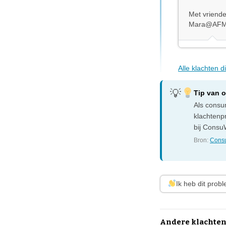
Met vriendel
Mara@AF
Alle klachten 
Tip van 
Als consum
klachtenp
bij ConsuW
Bron:
Consu
Ik heb dit prob
Andere klachten