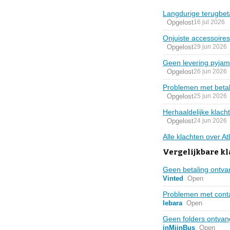
Langdurige terugbeta
Opgelost
16 jul 2026
Onjuiste accessoires
Opgelost
29 jun 2026
Geen levering pyjam
Opgelost
26 jun 2026
Problemen met betal
Opgelost
25 jun 2026
Herhaaldelijke klach
Opgelost
24 jun 2026
Alle klachten over A
Vergelijkbare k
Geen betaling ontva
Vinted
Open
Problemen met cont
lebara
Open
Geen folders ontva
inMijnBus
Open