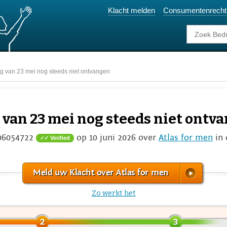
Klacht melden
Consumentenrecht
ng van 23 mei nog steeds niet ontvangen
g van 23 mei nog steeds niet ontv
06054722
op 10 juni 2026 over
Atlas for men
in 
✓ Verified
Meld uw Klacht over Atlas for men
Zo werkt het