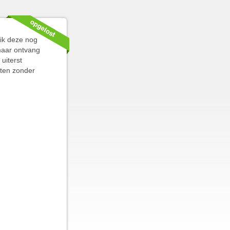
 ik deze nog
 maar ontvang
uiterst
hten zonder