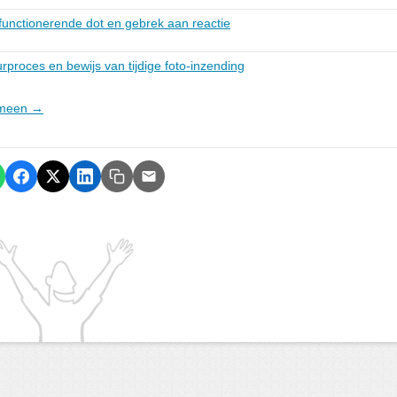
functionerende dot en gebrek aan reactie
proces en bewijs van tijdige foto-inzending
gemeen →