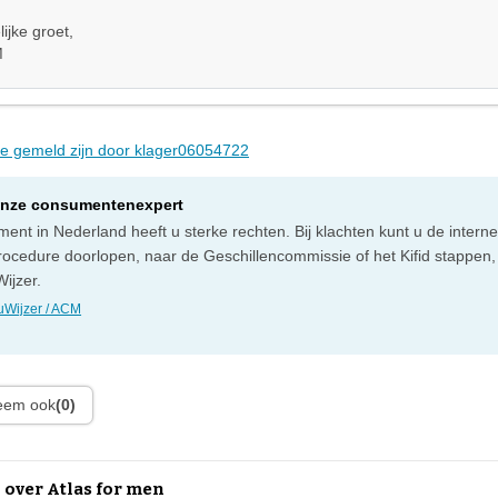
ijke groet,
M
die gemeld zijn door klager06054722
onze consumentenexpert
ent in Nederland heeft u sterke rechten. Bij klachten kunt u de intern
rocedure doorlopen, naar de Geschillencommissie of het Kifid stappen,
ijzer.
Wijzer / ACM
leem ook
(0)
 over Atlas for men