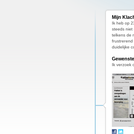
Mijn Klac
Ik heb op 2
steeds niet
telkens de 
frustrerend
duidelijke 
Gewenste
Ik verzoek 