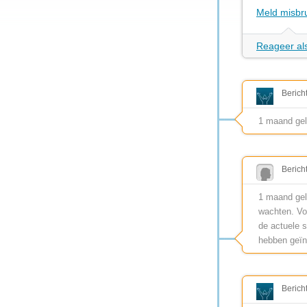
Meld misbr
Reageer als
Berich
1 maand ge
Berich
1 maand gel
wachten. Vo
de actuele 
hebben geïn
Berich