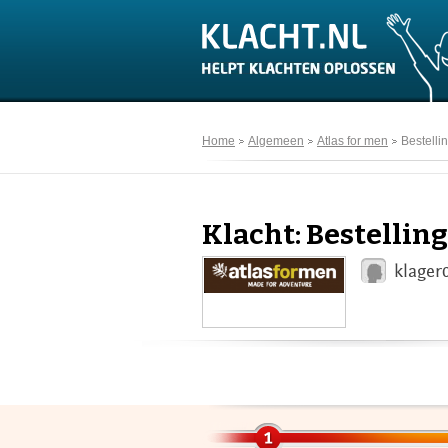
Home
Algemeen
Atlas for men
Bestelli
Klacht: Bestellin
klager