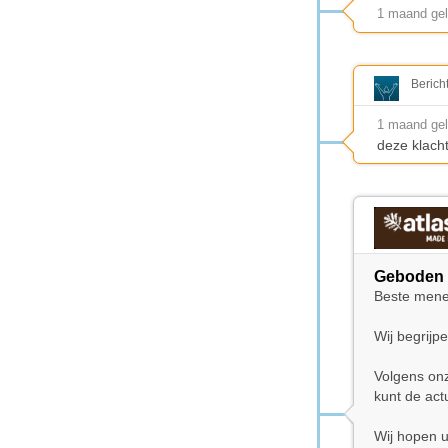
1 maand ge
Berich
1 maand ge
deze klach
Geboden 
Beste mene
Wij begrijp
Volgens on
kunt de act
Wij hopen 