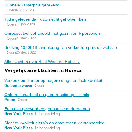
Dubbele kamerprijs gerekend
Open
4 sep 2023
Tijdje geleden dat ik zo slecht geholpen ben
Open
17 jan 2023
Onrespectvol behandeld met gezin van 6 personen
Open
27 dec 2022
Boeking 1920818; annulering ivm verkeerde prijs op website
Open
25 dec 2022
Alle klachten over Best Western Hotel →
Vergelijkbare klachten in Horeca
Verzoek om kamer op hogere etage en luchtkwaliteit
De bonte wever
Open
Onbereikbaarheid en geen reactie op e-mails
Po-on
Open
Eten niet geleverd en geen actie ondernomen
New York Pizza
In behandeling
Slechte kwaliteit pizza's en ontevreden klantenservice
New York Pizza
In behandeling