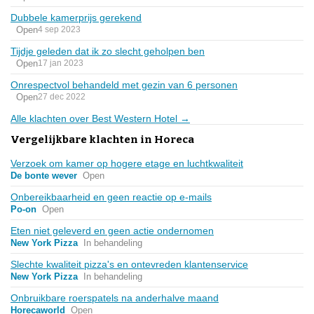
Dubbele kamerprijs gerekend
Open
4 sep 2023
Tijdje geleden dat ik zo slecht geholpen ben
Open
17 jan 2023
Onrespectvol behandeld met gezin van 6 personen
Open
27 dec 2022
Alle klachten over Best Western Hotel →
Vergelijkbare klachten in Horeca
Verzoek om kamer op hogere etage en luchtkwaliteit
De bonte wever
Open
Onbereikbaarheid en geen reactie op e-mails
Po-on
Open
Eten niet geleverd en geen actie ondernomen
New York Pizza
In behandeling
Slechte kwaliteit pizza's en ontevreden klantenservice
New York Pizza
In behandeling
Onbruikbare roerspatels na anderhalve maand
Horecaworld
Open