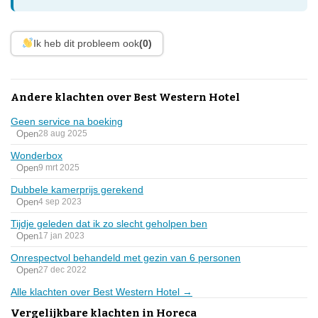
Ik heb dit probleem ook
(0)
Andere klachten over Best Western Hotel
Geen service na boeking
Open
28 aug 2025
Wonderbox
Open
9 mrt 2025
Dubbele kamerprijs gerekend
Open
4 sep 2023
Tijdje geleden dat ik zo slecht geholpen ben
Open
17 jan 2023
Onrespectvol behandeld met gezin van 6 personen
Open
27 dec 2022
Alle klachten over Best Western Hotel →
Vergelijkbare klachten in Horeca