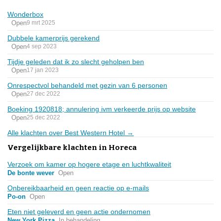
Wonderbox
Open
9 mrt 2025
Dubbele kamerprijs gerekend
Open
4 sep 2023
Tijdje geleden dat ik zo slecht geholpen ben
Open
17 jan 2023
Onrespectvol behandeld met gezin van 6 personen
Open
27 dec 2022
Boeking 1920818; annulering ivm verkeerde prijs op website
Open
25 dec 2022
Alle klachten over Best Western Hotel →
Vergelijkbare klachten in Horeca
Verzoek om kamer op hogere etage en luchtkwaliteit
De bonte wever
Open
Onbereikbaarheid en geen reactie op e-mails
Po-on
Open
Eten niet geleverd en geen actie ondernomen
New York Pizza
In behandeling