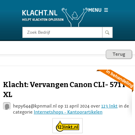
Klacht melden
Consumentenrecht
Terug
Barometer
Klacht: Vervangen Canon CLI- 571Y
Voor Bedrijven
XL
hepy644@kpnmail.nl
op 11 april 2024 over
123 Inkt
in de
Login
categorie
Internetshops - Kantoorartikelen