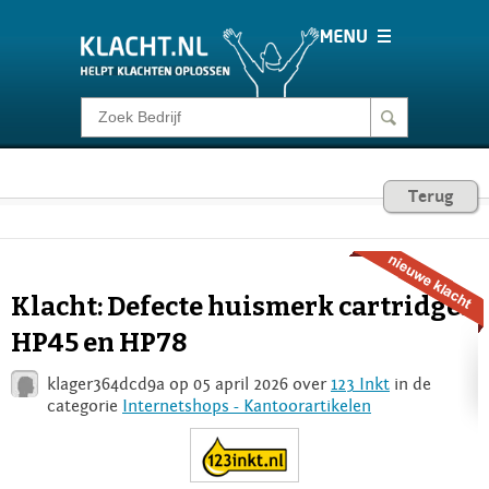
Klacht melden
Consumentenrecht
Terug
Barometer
Klacht: Defecte huismerk cartridges
Voor Bedrijven
HP45 en HP78
klager364dcd9a op 05 april 2026 over
123 Inkt
in de
Login
categorie
Internetshops - Kantoorartikelen