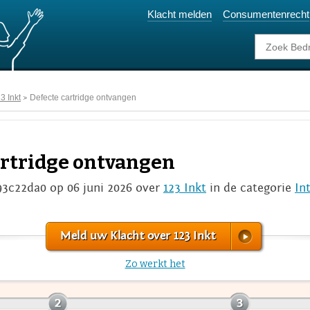
Klacht melden
Consumentenrecht
3 Inkt
Defecte cartridge ontvangen
artridge ontvangen
93c22da0 op 06 juni 2026 over
123 Inkt
in de categorie
In
Meld uw Klacht over 123 Inkt
Zo werkt het