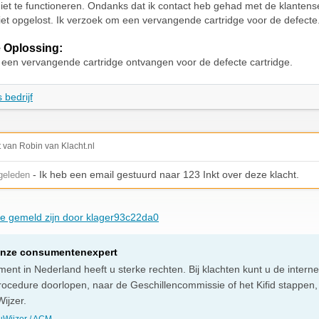
niet te functioneren. Ondanks dat ik contact heb gehad met de klantense
et opgelost. Ik verzoek om een vervangende cartridge voor de defecte
 Oplossing:
g een vervangende cartridge ontvangen voor de defecte cartridge.
 bedrijf
t van Robin van Klacht.nl
- Ik heb een email gestuurd naar 123 Inkt over deze klacht.
geleden
die gemeld zijn door klager93c22da0
onze consumentenexpert
ent in Nederland heeft u sterke rechten. Bij klachten kunt u de intern
rocedure doorlopen, naar de Geschillencommissie of het Kifid stappen,
ijzer.