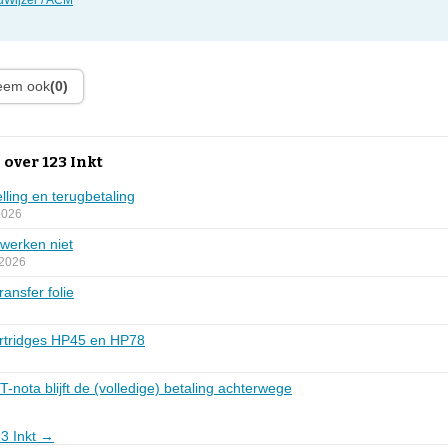
Wijzer / ACM
leem ook
(0)
over 123 Inkt
lling en terugbetaling
2026
 werken niet
 2026
ransfer folie
artridges HP45 en HP78
nota blijft de (volledige) betaling achterwege
23 Inkt →