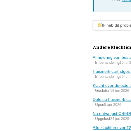
Bron:
Consu
Ik heb dit prob
Andere klachten 
Annulering van beste
In behandeling
10 jul 
Huismerk cartridges
In behandeling
29 jun
Klacht over defecte t
Gesloten
18 jun 2026
Defecte huismerk c
Open
5 apr 2026
Na ontvangst CREDIT-
Opgelost
24 jun 2025
Alle klachten over 1