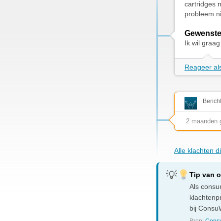
cartridges 
probleem ni
Gewenste
Ik wil graa
Reageer als
Berich
2 maanden 
Alle klachten 
Tip van 
Als consum
klachtenp
bij ConsuW