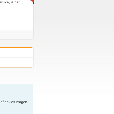
rvice, is het
.
e
 of advies vragen