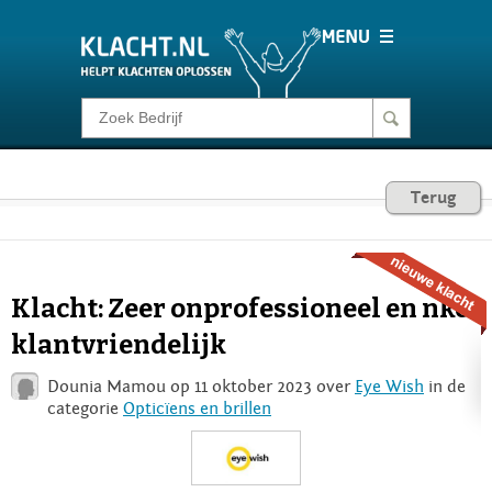
Klacht melden
Consumentenrecht
Terug
Barometer
Klacht: Zeer onprofessioneel en nket
Voor Bedrijven
klantvriendelijk
Dounia Mamou op 11 oktober 2023 over
Eye Wish
in de
Login
categorie
Opticïens en brillen