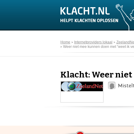
Home
Internetproviders lokaal
ZeelandNe
Weer niet mee kunnen doen met “weet ik ve
Klacht: Weer niet
Mistel