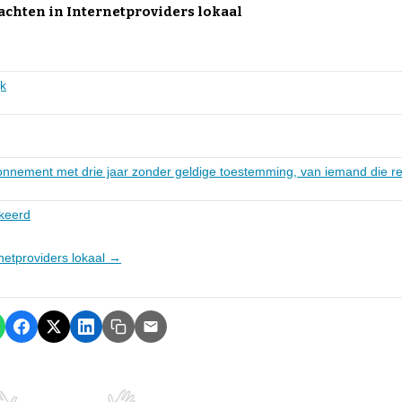
achten in Internetproviders lokaal
k
bonnement met drie jaar zonder geldige toestemming, van iemand die r
kkeerd
rnetproviders lokaal →