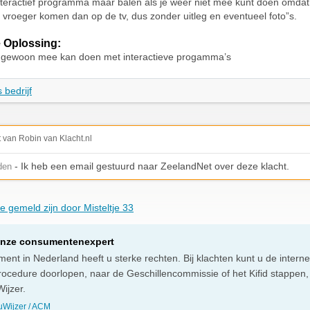
teractief programma maar balen als je weer niet mee kunt doen omdat 
 vroeger komen dan op de tv, dus zonder uitleg en eventueel foto”s.
 Oplossing:
 gewoon mee kan doen met interactieve progamma’s
 bedrijf
t van Robin van Klacht.nl
- Ik heb een email gestuurd naar ZeelandNet over deze klacht.
den
ie gemeld zijn door Misteltje 33
onze consumentenexpert
ent in Nederland heeft u sterke rechten. Bij klachten kunt u de intern
rocedure doorlopen, naar de Geschillencommissie of het Kifid stappen,
ijzer.
Wijzer / ACM