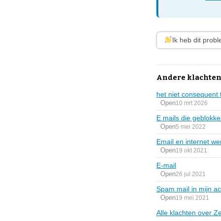
Ik heb dit prob
Andere klachten
het niet consequent 
Open
10 mrt 2026
E mails die geblokk
Open
5 mei 2022
Email en internet werk
Open
19 okt 2021
E-mail
Open
26 jul 2021
Spam mail in mijn a
Open
19 mei 2021
Alle klachten over 