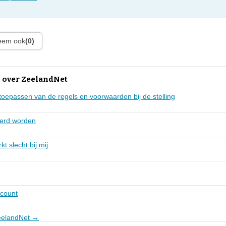
leem ook
(0)
 over ZeelandNet
toepassen van de regels en voorwaarden bij de stelling
eerd worden
t slecht bij mij
ccount
ZeelandNet →