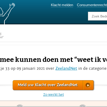
Klacht melden
Consumentenrecht
t
el”
 mee kunnen doen met “weet ik v
tje 33 op 09 januari 2021 over
ZeelandNet
in de categori
Meld uw Klacht over ZeelandNet
Zo werkt het