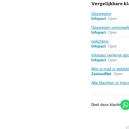
Vergelijkbare kl
Opzegging
Infopact
Open
Opzeggen onmogelij
Infopact
Open
oplichting
Infopact
Open
Infopact verlengt a
Infopact
Open
Mijn e-mail is geblo
ZeelandNet
Open
Alle klachten in Inte
Deel deze klacht