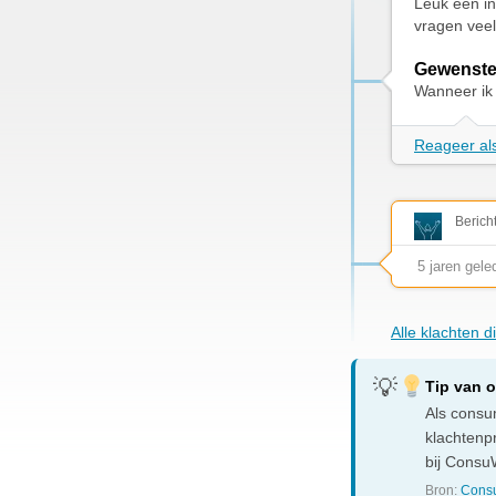
Leuk een in
vragen veel
Gewenste
Wanneer ik
Reageer als
Berich
5 jaren gele
Alle klachten d
Tip van 
Als consum
klachtenp
bij ConsuW
Bron:
Consu