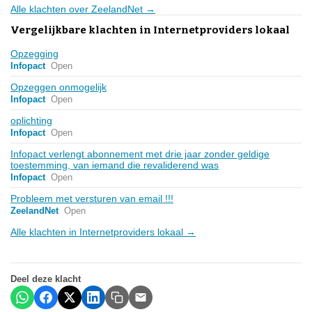
Alle klachten over ZeelandNet →
Vergelijkbare klachten in Internetproviders lokaal
Opzegging
Infopact
Open
Opzeggen onmogelijk
Infopact
Open
oplichting
Infopact
Open
Infopact verlengt abonnement met drie jaar zonder geldige
toestemming, van iemand die revaliderend was
Infopact
Open
Probleem met versturen van email !!!
ZeelandNet
Open
Alle klachten in Internetproviders lokaal →
Deel deze klacht