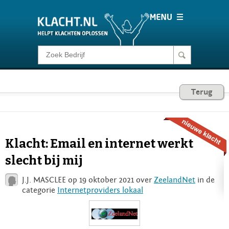
Klacht melden
Consumentenrecht
Terug
Barometer
Klacht: Email en internet werkt
Voor Bedrijven
slecht bij mij
J.J. MASCLEE op 19 oktober 2021 over
ZeelandNet
in de
Login
categorie
Internetproviders lokaal