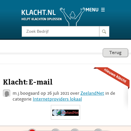
Klacht melden
Consumentenrecht
Terug
Barometer
Klacht: E-mail
Voor Bedrijven
m.j.boogaard op 26 juli 2021 over
ZeelandNet
in de
categorie
Internetproviders lokaal
Login