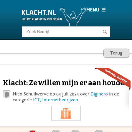
Klacht melden
Consumentenrecht
Terug
Barometer
Klacht: Ze willen mijn er aan houden
Voor Bedrijven
Nico Schuilwerve op 04 juli 2024 over
Digihero
in de
categorie
ICT
,
Internetbedrijven
Login