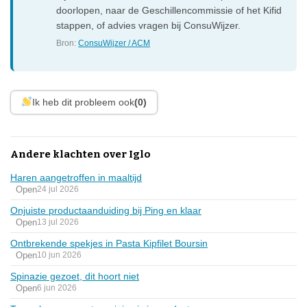
doorlopen, naar de Geschillencommissie of het Kifid
stappen, of advies vragen bij ConsuWijzer.
Bron:
ConsuWijzer / ACM
Ik heb dit probleem ook
(0)
Andere klachten over Iglo
Haren aangetroffen in maaltijd
Open
24 jul 2026
Onjuiste productaanduiding bij Ping en klaar
Open
13 jul 2026
Ontbrekende spekjes in Pasta Kipfilet Boursin
Open
10 jun 2026
Spinazie gezoet, dit hoort niet
Open
6 jun 2026