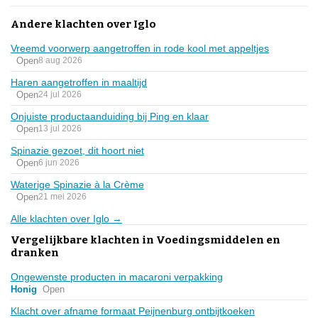
Andere klachten over Iglo
Vreemd voorwerp aangetroffen in rode kool met appeltjes
Open
8 aug 2026
Haren aangetroffen in maaltijd
Open
24 jul 2026
Onjuiste productaanduiding bij Ping en klaar
Open
13 jul 2026
Spinazie gezoet, dit hoort niet
Open
6 jun 2026
Waterige Spinazie à la Crème
Open
21 mei 2026
Alle klachten over Iglo →
Vergelijkbare klachten in Voedingsmiddelen en
dranken
Ongewenste producten in macaroni verpakking
Honig
Open
Klacht over afname formaat Peijnenburg ontbijtkoeken