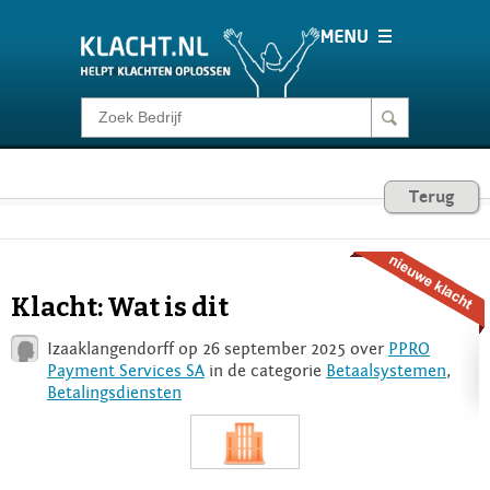
Klacht melden
Consumentenrecht
Terug
Barometer
Klacht: Wat is dit
Voor Bedrijven
Izaaklangendorff op 26 september 2025 over
PPRO
Payment Services SA
in de categorie
Betaalsystemen
,
Betalingsdiensten
Login