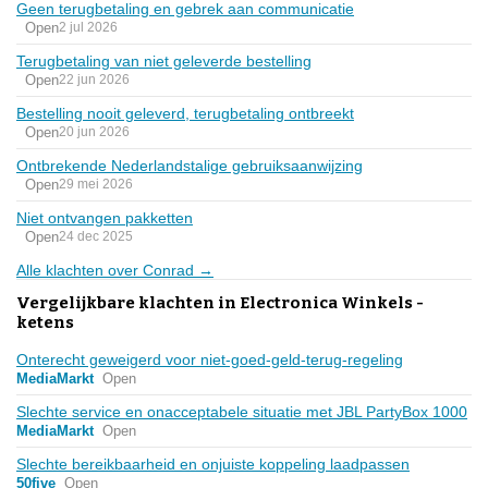
Geen terugbetaling en gebrek aan communicatie
Open
2 jul 2026
Terugbetaling van niet geleverde bestelling
Open
22 jun 2026
Bestelling nooit geleverd, terugbetaling ontbreekt
Open
20 jun 2026
Ontbrekende Nederlandstalige gebruiksaanwijzing
Open
29 mei 2026
Niet ontvangen pakketten
Open
24 dec 2025
Alle klachten over Conrad →
Vergelijkbare klachten in Electronica Winkels -
ketens
Onterecht geweigerd voor niet-goed-geld-terug-regeling
MediaMarkt
Open
Slechte service en onacceptabele situatie met JBL PartyBox 1000
MediaMarkt
Open
Slechte bereikbaarheid en onjuiste koppeling laadpassen
50five
Open