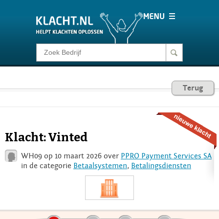
Klacht melden
Consumentenrecht
Terug
Barometer
Klacht: Vinted
Voor Bedrijven
WH09 op 10 maart 2026 over
PPRO Payment Services SA
in de categorie
Betaalsystemen
,
Betalingsdiensten
Login