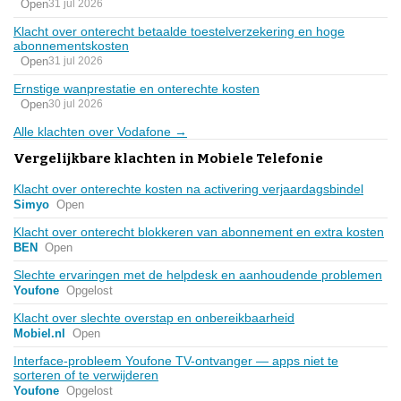
Open
31 jul 2026
Klacht over onterecht betaalde toestelverzekering en hoge
abonnementskosten
Open
31 jul 2026
Ernstige wanprestatie en onterechte kosten
Open
30 jul 2026
Alle klachten over Vodafone →
Vergelijkbare klachten in Mobiele Telefonie
Klacht over onterechte kosten na activering verjaardagsbindel
Simyo
Open
Klacht over onterecht blokkeren van abonnement en extra kosten
BEN
Open
Slechte ervaringen met de helpdesk en aanhoudende problemen
Youfone
Opgelost
Klacht over slechte overstap en onbereikbaarheid
Mobiel.nl
Open
Interface-probleem Youfone TV-ontvanger — apps niet te
sorteren of te verwijderen
Youfone
Opgelost