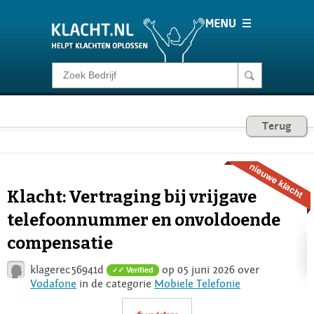
Klacht melden
Consumentenrecht
Terug
Barometer
Klacht: Vertraging bij vrijgave
Voor Bedrijven
telefoonnummer en onvoldoende
compensatie
Login
klagerec56941d
op 05 juni 2026 over
✓ Verified
Vodafone
in de categorie
Mobiele Telefonie