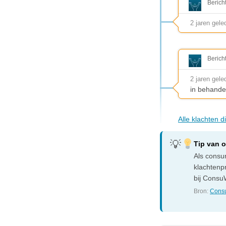
Berich
2 jaren gele
Berich
2 jaren gele
in behande
Alle klachten 
Tip van 
Als consum
klachtenp
bij ConsuW
Bron:
Consu