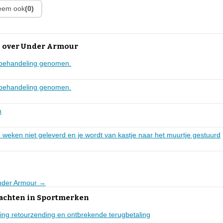
leem ook
(0)
 over Under Armour
n behandeling genomen.
n behandeling genomen.
n
3 weken niet geleverd en je wordt van kastje naar het muurtje gestuurd
Under Armour →
lachten in Sportmerken
ing retourzending en ontbrekende terugbetaling