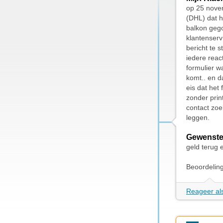
op 25 novem
(DHL) dat h
balkon gego
klantenserv
bericht te 
iedere reac
formulier w
komt.. en d
eis dat het
zonder prin
contact zoe
leggen.
Gewenste
geld terug 
Beoordelin
Reageer als