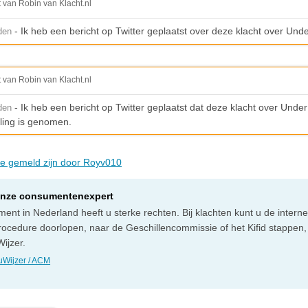
t van Robin van Klacht.nl
- Ik heb een bericht op Twitter geplaatst over deze klacht over Und
den
t van Robin van Klacht.nl
- Ik heb een bericht op Twitter geplaatst dat deze klacht over Unde
den
ling is genomen.
die gemeld zijn door Royv010
onze consumentenexpert
ent in Nederland heeft u sterke rechten. Bij klachten kunt u de intern
rocedure doorlopen, naar de Geschillencommissie of het Kifid stappen,
ijzer.
Wijzer / ACM