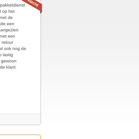
 pakketdienst
t op het
 met de
ite een
 aangezien
 met een
 retour
st ook nog de
 lastig
et gewoon
de klant