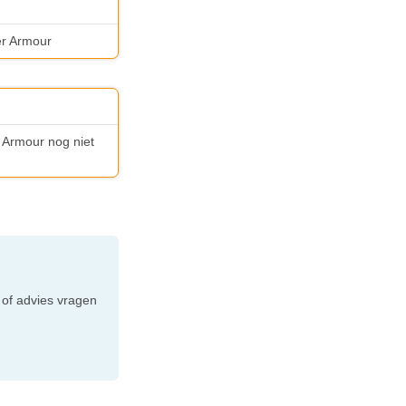
er Armour
r Armour nog niet
e
 of advies vragen