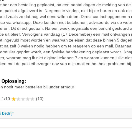
ber een bestelling geplaatst, na een aantal dagen de melding van de
et pakket afgeleverd is. Nergens te vinden, niet bij de buren en ook nie
oid zoals ze dat nog wel eens willen doen. Direct contact opgenomen
ice via whatsapp. Deze konden niet betekenen, adviseerde via de webs
sturen. Dit direct gedaan. Na een week nogmaals een bericht gestuurd
tie uit bleef. Vervolgens vandaag (17 Decemeber) een mail ontvangen
at ingevuld moet worden en waarvan ze eisen dat deze binnen 5 dagen
at na zelf 3 weken nodig hebben om te reageren op een mail. Daarnaa
 formulier geprint wordt, een fysieke handtekening geplaatst wordt.. knap
ter, waarom mag ik niet digitaal tekenen ? en waarom kunnen jullie ni
ken met de pakketbezorger nav van mijn mail en het hele probleem bij 
 Oplossing:
en nooit meer bestellen bij under armour
g 1/10
(10)
 bedrijf