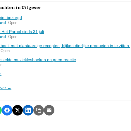
achten in Uitgever
iet bezorgd
and
Open
 Het Parool sinds 31 juli
and
Open
 boek met plantaardige recepten, blijken dierlijke producten in te zitten.
Open
estelde muzieklesboeken en geen reactie
en
e
gever →