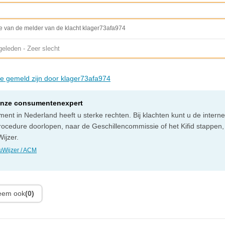
e van de melder van de klacht klager73afa974
eleden - Zeer slecht
die gemeld zijn door klager73afa974
onze consumentenexpert
ent in Nederland heeft u sterke rechten. Bij klachten kunt u de intern
rocedure doorlopen, naar de Geschillencommissie of het Kifid stappen,
ijzer.
Wijzer / ACM
leem ook
(0)