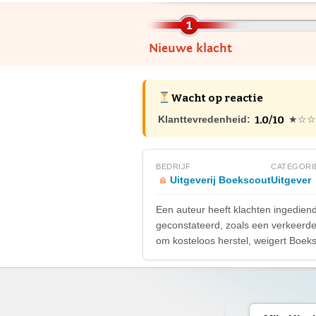
Nieuwe klacht
Wacht op reactie
1.0/10
Klanttevredenheid:
★☆☆
BEDRIJF
CATEGORI
Uitgeverij Boekscout
Uitgever
Een auteur heeft klachten ingediend 
geconstateerd, zoals een verkeerde
om kosteloos herstel, weigert Boeks