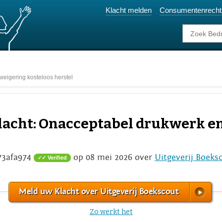
Klacht melden
Consumentenrecht
weigering kosteloos herstel
klacht: Onacceptabel drukwerk e
73afa974
op 08 mei 2026 over
Uitgeverij Boeks
✓ Verified
Meld uw Klacht over Uitgeverij Boekscout
Zo werkt het