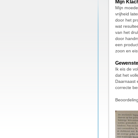
Mijn Klac
Mijn moeder
vrijheid la
door het pr
wat resultee
van het dru
door handma
een product
zoon en eis
Gewenste
Ik eis de v
dat het vol
Daarnaast e
correcte be
Beoordelin