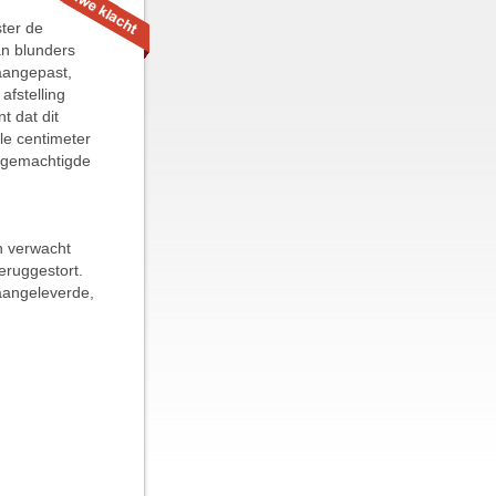
ster de
an blunders
 aangepast,
afstelling
t dat dit
le centimeter
s gemachtigde
n verwacht
eruggestort.
 aangeleverde,