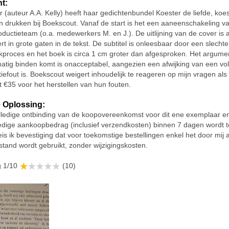
ht:
 (auteur A.A. Kelly) heeft haar gedichtenbundel Koester de liefde, koe
ten drukken bij Boekscout. Vanaf de start is het een aaneenschakeling v
oductieteam (o.a. medewerkers M. en J.). De uitlijning van de cover is
rt in grote gaten in de tekst. De subtitel is onleesbaar door een slechte 
kproces en het boek is circa 1 cm groter dan afgesproken. Het argumen
tig binden komt is onacceptabel, aangezien een afwijking van een vol
iefout is. Boekscout weigert inhoudelijk te reageren op mijn vragen al
t €35 voor het herstellen van hun fouten.
 Oplossing:
olledige ontbinding van de koopovereenkomst voor dit ene exemplaar e
ledige aankoopbedrag (inclusief verzendkosten) binnen 7 dagen wordt t
is ik bevestiging dat voor toekomstige bestellingen enkel het door mij
stand wordt gebruikt, zonder wijzigingskosten.
g 1/10
(10)