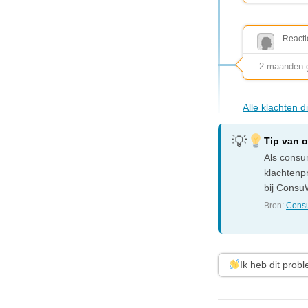
Reacti
2 maanden g
Alle klachten 
Tip van 
Als consum
klachtenp
bij ConsuW
Bron:
Consu
Ik heb dit prob