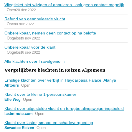
Vliegticket niet wijzigen of annuleren...ook geen contact mogelijk
Open
20 dec 2022
Refund van geannuleerde vlucht
Open
8 dec 2022
Onbereikbaar, nemen geen contact op na belofte
Opgelost
9 nov 2022
Onbereikbaar voor de klant
Opgelost
6 sep 2022
Alle klachten over Travelgenio →
Vergelijkbare klachten in Reizen Algemeen
Ernstige klachten over verblijf in Haydarpasa Palace, Alanya
Alltours
Open
Klacht over te kleine 1-persoonskamer
Effe Weg
Open
Klacht over uitgestelde vlucht en terugbetalingsweigeringsbeleid
lastminute.com
Open
Klacht over laster, smaad en schadevergoeding
Sawadee Reizen
Open