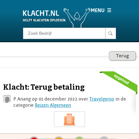
Klacht melden
Consumentenrecht
Terug
Barometer
Klacht: Terug betaling
Voor Bedrijven
P Anang op 01 december 2022 over
Travelgenio
in de
categorie
Reizen Algemeen
Login