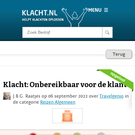
Klacht melden
Consumentenrecht
Terug
Barometer
Klacht: Onbereikbaar voor de klant
Voor Bedrijven
J.B.G. Raatjes op 06 september 2022 over
Travelgenio
in
de categorie
Reizen Algemeen
Login