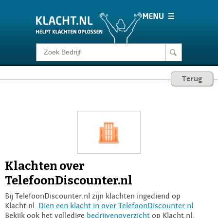
Klacht melden
Terug
Consumentenrecht
Barometer
Voor Bedrijven
Klachten over
Login
TelefoonDiscounter.nl
Bij TelefoonDiscounter.nl zijn klachten ingediend op
Klacht.nl.
Dien een klacht in over TelefoonDiscounter.nl
.
Bekijk ook het volledige
bedrijvenoverzicht
op Klacht.nl.