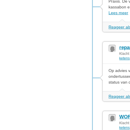
Praxis. De 
kassabon en
Lees meer
Reageer als
repa
Klacht
ketens
Op advies v
ondertussen
status van d
Reageer als
WORX
Klacht
ketens