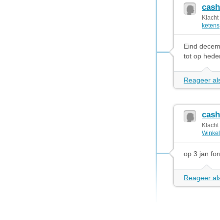
cash
Klacht
ketens
Eind decemb
tot op hede
Reageer als
cash
Klacht
Winkel
op 3 jan fo
Reageer als