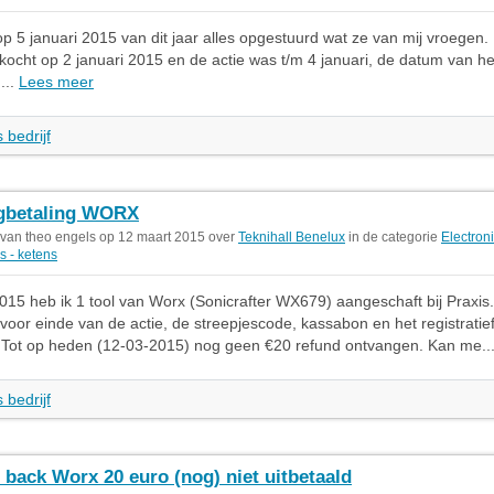
op 5 januari 2015 van dit jaar alles opgestuurd wat ze van mij vroegen
ekocht op 2 januari 2015 en de actie was t/m 4 januari, de datum van he
...
Lees meer
 bedrijf
gbetaling WORX
 van theo engels op 12 maart 2015 over
Teknihall Benelux
in de categorie
Electron
s - ketens
15 heb ik 1 tool van Worx (Sonicrafter WX679) aangeschaft bij Praxis.
 voor einde van de actie, de streepjescode, kassabon en het registratie
. Tot op heden (12-03-2015) nog geen €20 refund ontvangen. Kan me..
 bedrijf
 back Worx 20 euro (nog) niet uitbetaald