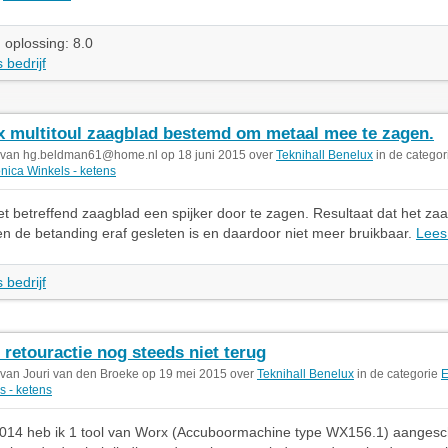
 oplossing: 8.0
 bedrijf
 multitoul zaagblad bestemd om metaal mee te zagen.
 van
hg.beldman61@home.nl
op 18 juni 2015 over
Teknihall Benelux
in de categor
onica Winkels - ketens
t betreffend zaagblad een spijker door te zagen. Resultaat dat het za
n de betanding eraf gesleten is en daardoor niet meer bruikbaar.
Lees
 bedrijf
 retouractie nog steeds niet terug
 van Jouri van den Broeke op 19 mei 2015 over
Teknihall Benelux
in de categorie
E
s - ketens
014 heb ik 1 tool van Worx (Accuboormachine type WX156.1) aangesch