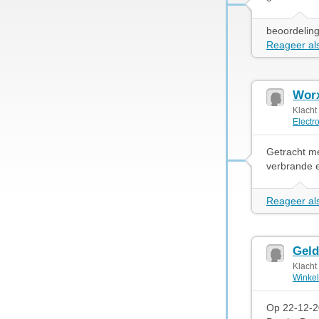
beoordeling
Reageer als
Worx
Klacht
Electr
Getracht me
verbrande e
Reageer als
Geld
Klacht
Winkel
Op 22-12-2