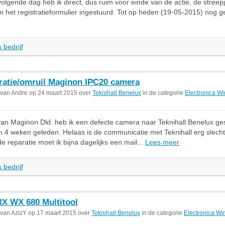
volgende dag heb ik direct, dus ruim voor einde van de actie, de streep
 het registratieformulier ingestuurd. Tot op heden (19-05-2015) nog g
 bedrijf
ratie/omruil Maginon IPC20 camera
 van Andre op 24 maart 2015 over
Teknihall Benelux
in de categorie
Electronica Wi
an Maginon Dld. heb ik een defecte camera naar Teknihall Benelux gest
 4 weken geleden. Helaas is de communicatie met Teknihall erg slecht
e reparatie moet ik bijna dagelijks een mail...
Lees meer
 bedrijf
 WX 680 Multitool
 van AzizY op 17 maart 2015 over
Teknihall Benelux
in de categorie
Electronica Win