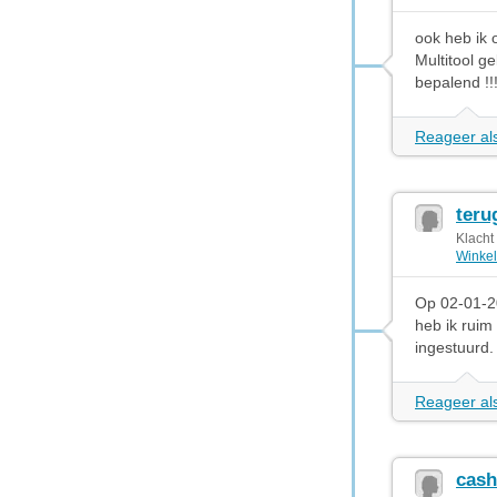
ook heb ik 
Multitool g
bepalend !!!
Reageer als
teru
Klacht
Winkel
Op 02-01-20
heb ik ruim
ingestuurd
Reageer als
cash