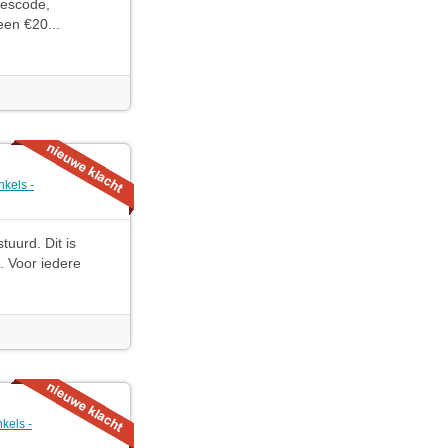
jescode,
een €20...
nkels -
uurd. Dit is
. Voor iedere
kels -