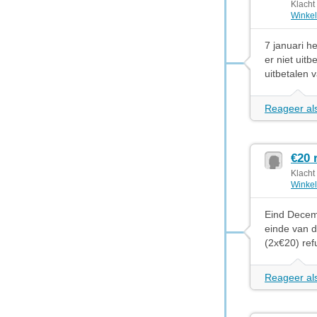
Klacht
Winkel
7 januari h
er niet uit
uitbetalen
Reageer als
€20 
Klacht
Winkel
Eind Decemb
einde van d
(2x€20) ref
Reageer als