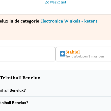
Zo werkt het
elux in de categorie
Electronica Winkels - ketens
Stabiel
Trend afgelopen 3 maanden
 Teknihall Benelux
knihall Benelux?
eknihall Benelux?