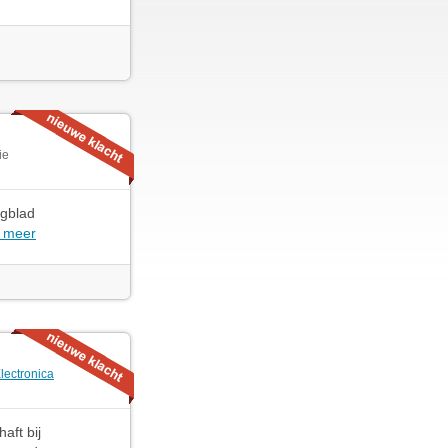
ie
agblad
 meer
lectronica
aft bij