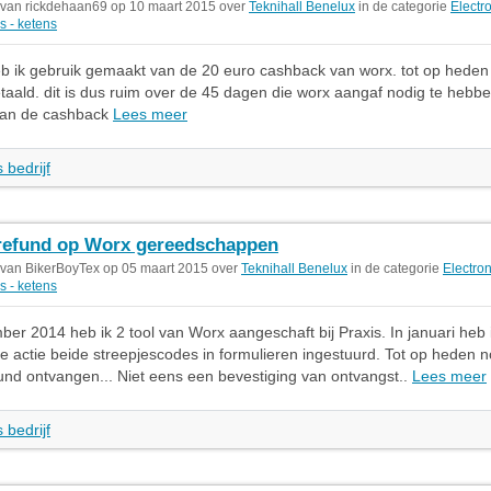
 van rickdehaan69 op 10 maart 2015 over
Teknihall Benelux
in de categorie
Electr
s - ketens
eb ik gebruik gemaakt van de 20 euro cashback van worx. tot op heden 
betaald. dit is dus ruim over de 45 dagen die worx aangaf nodig te hebb
 van de cashback
Lees meer
 bedrijf
refund op Worx gereedschappen
 van BikerBoyTex op 05 maart 2015 over
Teknihall Benelux
in de categorie
Electro
s - ketens
er 2014 heb ik 2 tool van Worx aangeschaft bij Praxis. In januari heb 
e actie beide streepjescodes in formulieren ingestuurd. Tot op heden 
und ontvangen... Niet eens een bevestiging van ontvangst..
Lees meer
 bedrijf