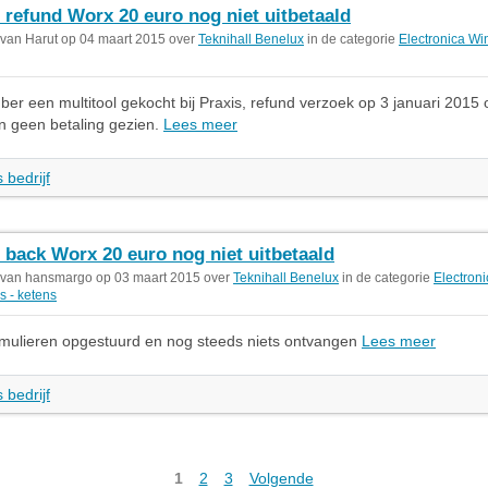
 refund Worx 20 euro nog niet uitbetaald
 van Harut op 04 maart 2015 over
Teknihall Benelux
in de categorie
Electronica Win
er een multitool gekocht bij Praxis, refund verzoek op 3 januari 2015
n geen betaling gezien.
Lees meer
 bedrijf
 back Worx 20 euro nog niet uitbetaald
 van hansmargo op 03 maart 2015 over
Teknihall Benelux
in de categorie
Electroni
s - ketens
rmulieren opgestuurd en nog steeds niets ontvangen
Lees meer
 bedrijf
1
2
3
Volgende