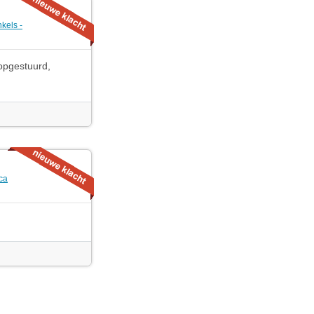
kels -
 opgestuurd,
ca