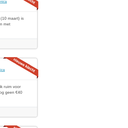
onica
(10 maart) is
en met
nica
ik ruim voor
nog geen €40