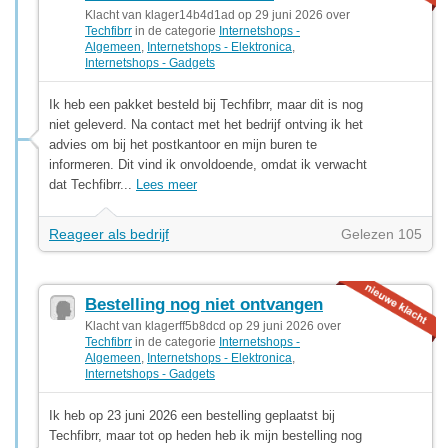
Klacht van klager14b4d1ad op 29 juni 2026 over
Techfibrr
in de categorie
Internetshops -
Algemeen
,
Internetshops - Elektronica
,
Internetshops - Gadgets
Ik heb een pakket besteld bij Techfibrr, maar dit is nog
niet geleverd. Na contact met het bedrijf ontving ik het
advies om bij het postkantoor en mijn buren te
informeren. Dit vind ik onvoldoende, omdat ik verwacht
dat Techfibrr...
Lees meer
Reageer als bedrijf
Gelezen 105
Bestelling nog niet ontvangen
Klacht van klagerff5b8dcd op 29 juni 2026 over
Techfibrr
in de categorie
Internetshops -
Algemeen
,
Internetshops - Elektronica
,
Internetshops - Gadgets
Ik heb op 23 juni 2026 een bestelling geplaatst bij
Techfibrr, maar tot op heden heb ik mijn bestelling nog