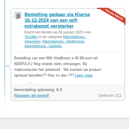
Bestelling gedaan via Klarna
16-12-2024 van een wifi
extraboost versterker
Klacht van teonbo op 06 januari 2025 over
Techfibrr
in de categorie
Internetshops -
Algemeen
,
Internetshops - Elektronica
,
Internetshops - Gadgets
Bestelling van een Wifi XtraBoost a 49.99 euro ref
8D5RVLXJ Nog steeds niets ontvangen. Bij
mailcontacten het antwoord : We kunnen uw product
opnieuw besellen?? Hoe zo dan ???
Lees meer
beoordeling oplossing: 6.0
Reageer als bedrijf
Gelezen 211