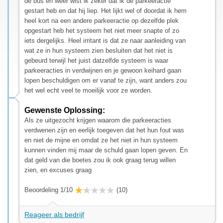
de bus en weer wist ik zeker dat ik de parkeeractie
gestart heb en dat hij liep. Het lijkt wel of doordat ik hem
heel kort na een andere parkeeractie op dezelfde plek
opgestart heb het systeem het niet meer snapte of zo
iets dergelijks. Heel irritant is dat ze naar aanleiding van
wat ze in hun systeem zien besluiten dat het niet is
gebeurd terwijl het juist datzelfde systeem is waar
parkeeracties in verdwijnen en je gewoon keihard gaan
lopen beschuldigen om er vanaf te zijn, want anders zou
het wel echt veel te moeilijk voor ze worden.
Gewenste Oplossing:
Als ze uitgezocht krijgen waarom die parkeeracties
verdwenen zijn en eerlijk toegeven dat het hun fout was
en niet de mijne en omdat ze het niet in hun systeem
kunnen vinden mij maar de schuld gaan lopen geven. En
dat geld van die boetes zou ik ook graag terug willen
zien, en excuses graag
Beoordeling 1/10
(10)
Reageer als bedrijf