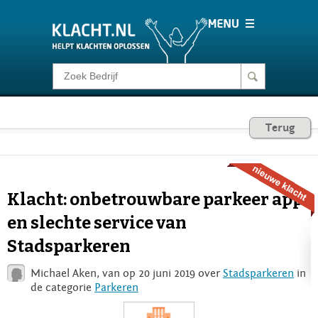
Klacht melden
Consumentenrecht
Terug
Barometer
Klacht: onbetrouwbare parkeer app
Voor Bedrijven
en slechte service van
Stadsparkeren
Login
Michael Aken, van op 20 juni 2019 over
Stadsparkeren
in
de categorie
Parkeren