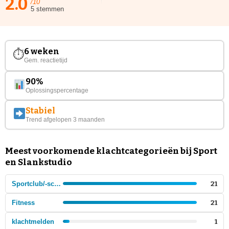
2.0
/10
5 stemmen
6 weken
⏱
Gem. reactietijd
90%
Oplossingspercentage
Stabiel
Trend afgelopen 3 maanden
Meest voorkomende klachtcategorieën bij Sport
en Slankstudio
Sportclub/-school
21
Fitness
21
klachtmelden
1