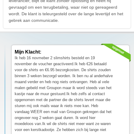
leverancier, blijft de klant zonder oplossing en heeft hij
gevraagd om een terugbetaling, waar niet op gereageerd
wordt. De klant is teleurgesteld over de lange levertijd en het
gebrek aan communicatie.
Mijn Klacht:
Ik heb 16 novmeber 2 slimshirts besteld en 19
november de voucher geactiveerd.Ik heb €26 betaald
voor de shirts en €6.95 bezorgkosten. De shirts zouden
binnen 3 weken bezorgd worden. Ik ben nu al anderhalve
maand verder en heb nog niets ontvangen. Heb al vele
malen gebeld met Groupon maar ik word steeds van het
kastje naar de muur gestuurd.Ik heb zelfs al contact
opgenomen met de partner die de shirts levert maar die
sturen mij ook mails waar ik niets mee kan. Heb
vandaag WEER een mail van Groupon gekregen dat het
ongeveer nog 2 weken gaat duren. Ik word hier
moedeloos van.Ik wil de shirts niet meer want ze waren
voor een kerstkadootje. Ze hebben zich bij lange niet