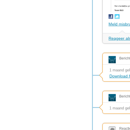
Meld misbr
Reageer als
Berich
1 maand ge
Download h
Berich
1 maand ge
Reacti