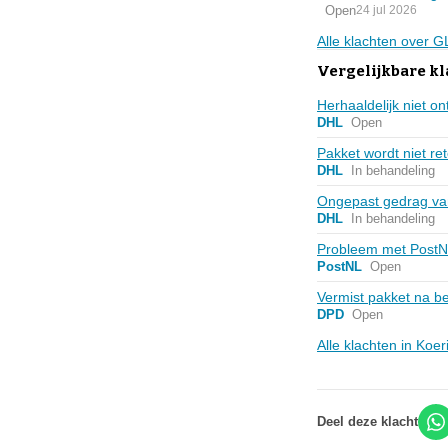
Open
24 jul 2026
Alle klachten over 
Vergelijkbare kl
Herhaaldelijk niet o
DHL
Open
Pakket wordt niet r
DHL
In behandeling
Ongepast gedrag va
DHL
In behandeling
Probleem met PostN
PostNL
Open
Vermist pakket na bez
DPD
Open
Alle klachten in Koe
Deel deze klacht