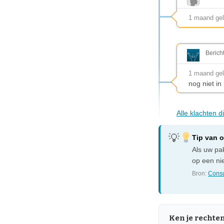
1 maand gel
Berich
1 maand ge
nog niet i
Alle klachten 
Tip van 
Als uw pak
op een nie
Bron:
Consu
Ken je rechte