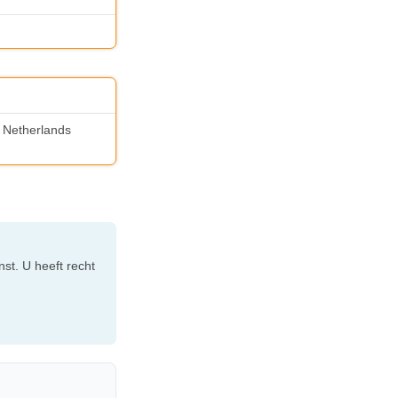
S Netherlands
st. U heeft recht