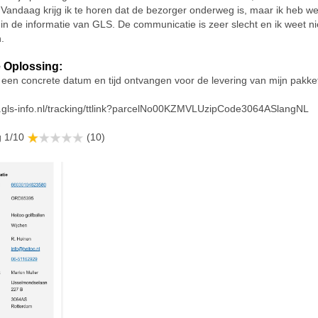
Vandaag krijg ik te horen dat de bezorger onderweg is, maar ik heb we
in de informatie van GLS. De communicatie is zeer slecht en ik weet ni
.
 Oplossing:
g een concrete datum en tijd ontvangen voor de levering van mijn pakke
w.gls-info.nl/tracking/ttlink?parcelNo00KZMVLUzipCode3064ASlangNL
g 1/10
(10)