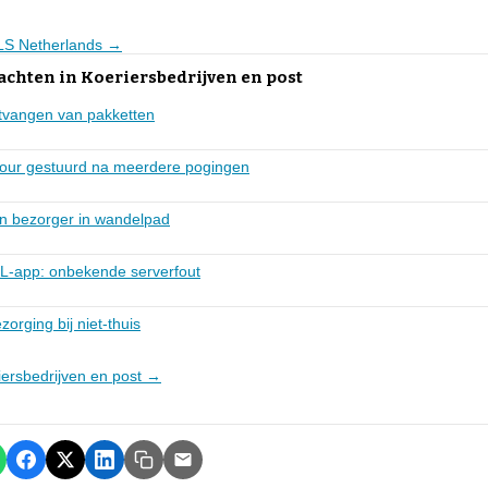
GLS Netherlands →
achten in Koeriersbedrijven en post
ntvangen van pakketten
etour gestuurd na meerdere pogingen
n bezorger in wandelpad
L-app: onbekende serverfout
orging bij niet-thuis
riersbedrijven en post →