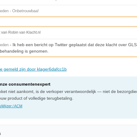
eden - Onbetrouwbaa!
t van Robin van Klacht.nl
- Ik heb een bericht op Twitter geplaatst dat deze klacht over GL
leden
n behandeling is genomen.
die gemeld zijn door klager6dafcc1b
onze consumentenexpert
ket niet aankomt, is de verkoper verantwoordelijk — niet de bezorgdien
uw product of volledige terugbetaling.
Wijzer / ACM
n