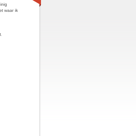
inig
et waar ik
t.