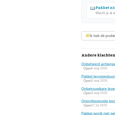
Pakket nie
Wacht je al 
Ik heb dit prob
Andere klachten
Onbeheerd achterge
Open
6 aug 2026
Pakket teruggestuur
Open
5 aug 2026
Onbetrouwbare lever
Open
4 aug 2026
Onprofessionele be
Open
27 jul 2026
Pakket wordt niet ge