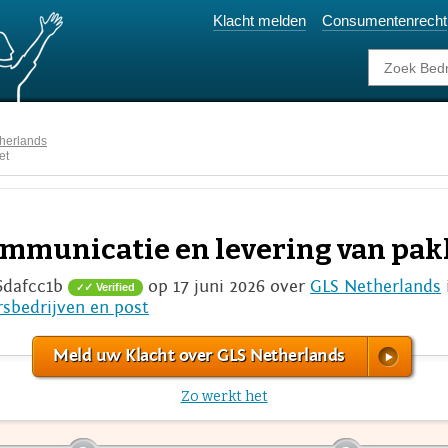
Klacht melden
Consumentenrecht
herlands
et
ommunicatie en levering van pak
6dafcc1b
op 17 juni 2026 over
GLS Netherlands
✓ Verified
rsbedrijven en post
Meld uw Klacht over GLS Netherlands
Zo werkt het