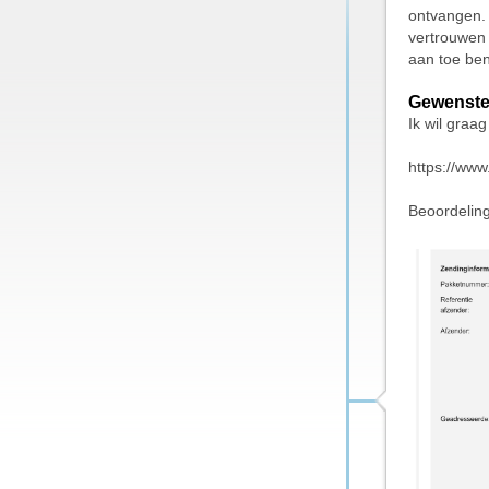
ontvangen. 
vertrouwen 
aan toe ben
Gewenste
Ik wil graa
https://ww
Beoordelin