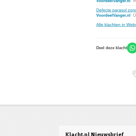
VoordeelVanger.nl
I
Defecte parasol zond
VoordeelVanger.nl
O
Alle klachten in Web
Deel deze klacht
Klacht.nl Nieuwsbrief