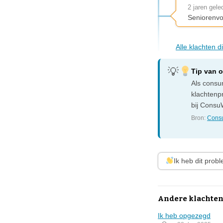
2 jaren gele
Seniorenvo
Alle klachten d
Tip van 
Als consum
klachtenp
bij ConsuW
Bron:
Consu
Ik heb dit prob
Andere klachten
Ik heb opgezegd