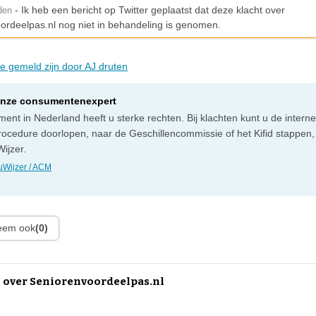
- Ik heb een bericht op Twitter geplaatst dat deze klacht over
den
ordeelpas.nl nog niet in behandeling is genomen.
ie gemeld zijn door AJ druten
onze consumentenexpert
ent in Nederland heeft u sterke rechten. Bij klachten kunt u de intern
rocedure doorlopen, naar de Geschillencommissie of het Kifid stappen,
ijzer.
Wijzer / ACM
leem ook
(0)
 over Seniorenvoordeelpas.nl