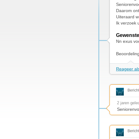
Seniorenvo
Daarom ontv
Uiteraard w
Ik verzoek 
Gewenste
Nn exus vo
Beoordelin
Reageer als
Berich
2 jaren gele
Seniorenvo
Berich