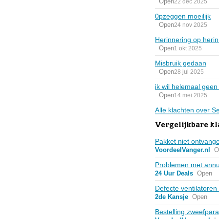
Open
22 dec 2025
0pzeggen moeilijk
Open
24 nov 2025
Herinnering op herin
Open
1 okt 2025
Misbruik gedaan
Open
28 jul 2025
ik wil helemaal gee
Open
14 mei 2025
Alle klachten over 
Vergelijkbare kl
Pakket niet ontvang
VoordeelVanger.nl
O
Problemen met annu
24 Uur Deals
Open
Defecte ventilatoren
2de Kansje
Open
Bestelling zweefpara