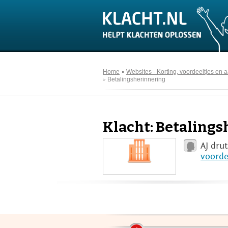
Home
Websites - Korting, voordeeltjes en
Betalingsherinnering
Klacht: Betaling
AJ dru
voorde