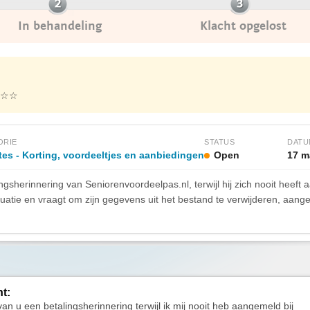
In behandeling
Klacht opgelost
☆☆
ORIE
STATUS
DATU
es - Korting, voordeeltjes en aanbiedingen
Open
17 m
sherinnering van Seniorenvoordeelpas.nl, terwijl hij zich nooit heeft 
uatie en vraagt om zijn gegevens uit het bestand te verwijderen, aange
ht:
van u een betalingsherinnering terwijl ik mij nooit heb aangemeld bij