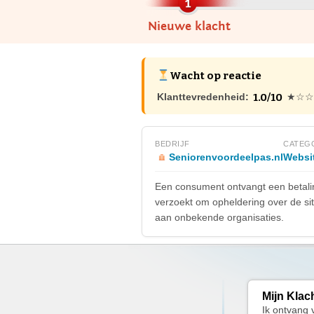
Nieuwe klacht
Wacht op reactie
1.0/10
Klanttevredenheid:
★☆☆
BEDRIJF
CATEG
Seniorenvoordeelpas.nl
Websit
Een consument ontvangt een betaling
verzoekt om opheldering over de sit
aan onbekende organisaties.
Mijn Klac
Ik ontvang 