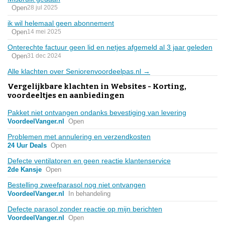
Open
28 jul 2025
ik wil helemaal geen abonnement
Open
14 mei 2025
Onterechte factuur geen lid en netjes afgemeld al 3 jaar geleden
Open
31 dec 2024
Alle klachten over Seniorenvoordeelpas.nl →
Vergelijkbare klachten in Websites - Korting,
voordeeltjes en aanbiedingen
Pakket niet ontvangen ondanks bevestiging van levering
VoordeelVanger.nl
Open
Problemen met annulering en verzendkosten
24 Uur Deals
Open
Defecte ventilatoren en geen reactie klantenservice
2de Kansje
Open
Bestelling zweefparasol nog niet ontvangen
VoordeelVanger.nl
In behandeling
Defecte parasol zonder reactie op mijn berichten
VoordeelVanger.nl
Open