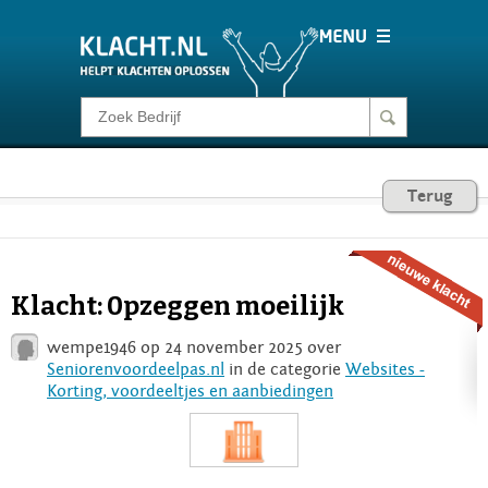
Klacht melden
Consumentenrecht
Terug
Barometer
Klacht: 0pzeggen moeilijk
Voor Bedrijven
wempe1946 op 24 november 2025 over
Seniorenvoordeelpas.nl
in de categorie
Websites -
Korting, voordeeltjes en aanbiedingen
Login