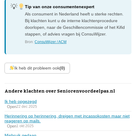
Tip van onze consumentenexpert
Als consument in Nederland heeft u sterke rechten.
Bij klachten kunt u de interne klachtenprocedure
doorlopen, naar de Geschillencommissie of het Kifid
stappen, of advies vragen bij ConsuWijzer.
Bron:
ConsuWijzer / ACM
Ik heb dit probleem ook
(0)
Andere klachten over Seniorenvoordeelpas.nl
Ik heb opgezegd
Open
22 dec 2025
Herinnering op herinnering, dreigen met incassokosten maar niet
reageren op mails.
Open
1 okt 2025
Misbruik gedaan