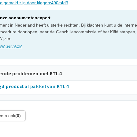
die gemeld zijn door klagerc490e4d3
onze consumentenexpert
ent in Nederland heeft u sterke rechten. Bij klachten kunt u de intern
rocedure doorlopen, naar de Geschillencommissie of het Kifid stappen,
ijzer.
Wijzer / ACM
nde problemen met RTL 4
d product of pakket van RTL 4
leem ook
(0)