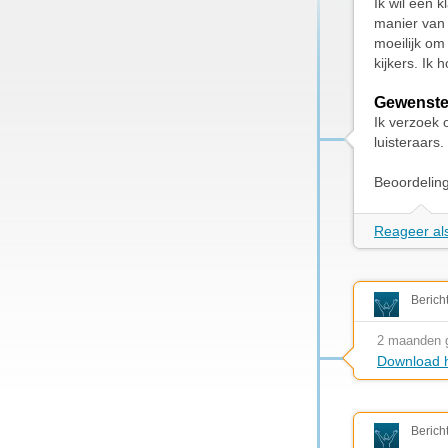
Ik wil een 
manier van 
moeilijk om
kijkers. Ik
Gewenste
Ik verzoek 
luisteraars.
Beoordelin
Reageer als
Berich
2 maanden 
Download h
Berich