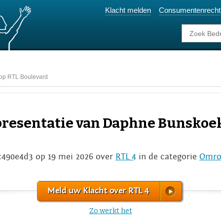
Klacht melden
Consumentenrecht
 op RTL Boulevard
 presentatie van Daphne Bunskoe
c490e4d3 op 19 mei 2026 over
RTL 4
in de categorie
Omro
Meld uw Klacht over RTL 4
Zo werkt het