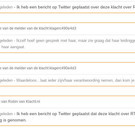
- Ik heb een bericht op Twitter geplaatst over deze klacht over 
geleden
e van de melder van de klacht klagerc490e4d3
eleden - Ikzelf hoef geen gesprek met haar, maar zie graag dat haar leiding
 haar aangaat.
e van de melder van de klacht klagerc490e4d3
eleden - Waardeloos...laat ieder zijn/haar verantwoording nemen, dan kom je
t van Robin van Klacht.nl
- Ik heb een bericht op Twitter geplaatst dat deze klacht over RT
geleden
g is genomen.