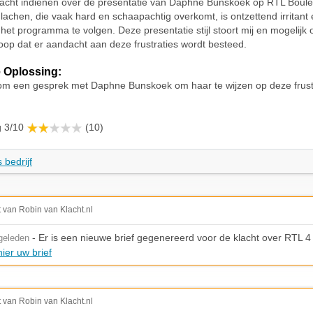
klacht indienen over de presentatie van Daphne Bunskoek op RTL Boul
lachen, die vaak hard en schaapachtig overkomt, is ontzettend irritant
 het programma te volgen. Deze presentatie stijl stoort mij en mogelijk
 hoop dat er aandacht aan deze frustraties wordt besteed.
 Oplossing:
om een gesprek met Daphne Bunskoek om haar te wijzen op deze frustr
g 3/10
(10)
 bedrijf
t van Robin van Klacht.nl
- Er is een nieuwe brief gegenereerd voor de klacht over RTL 4
geleden
ier uw brief
t van Robin van Klacht.nl