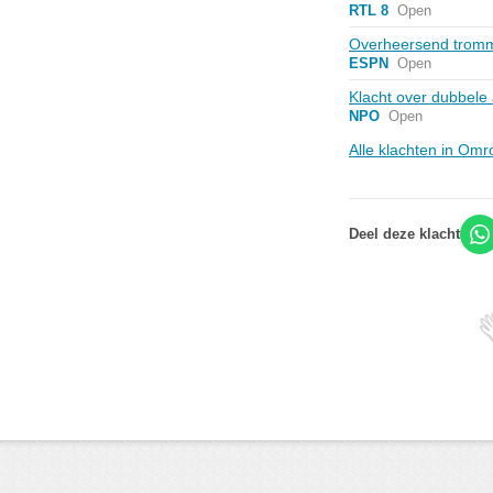
RTL 8
Open
Overheersend tromme
ESPN
Open
Klacht over dubbele
NPO
Open
Alle klachten in Om
Deel deze klacht