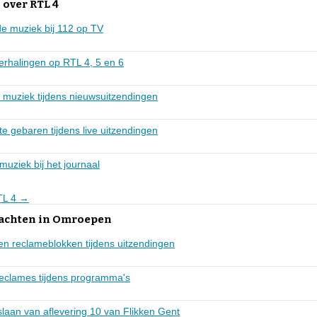
 over RTL 4
de muziek bij 112 op TV
herhalingen op RTL 4, 5 en 6
e muziek tijdens nieuwsuitzendingen
e gebaren tijdens live uitzendingen
muziek bij het journaal
RTL 4 →
lachten in Omroepen
en reclameblokken tijdens uitzendingen
 reclames tijdens programma's
slaan van aflevering 10 van Flikken Gent