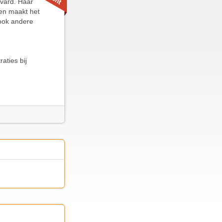
evard. Haar
 en maakt het
 ook andere
aties bij