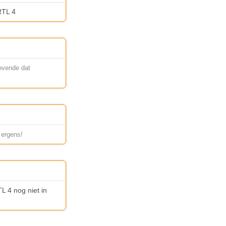
RTL 4
gevende dat
 ergens!
L 4 nog niet in