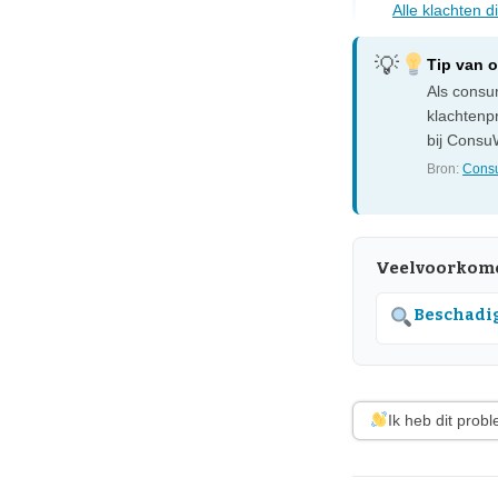
Alle klachten 
Tip van 
Als consum
klachtenp
bij ConsuW
Bron:
Consu
Veelvoorkome
Beschadig
Ik heb dit prob