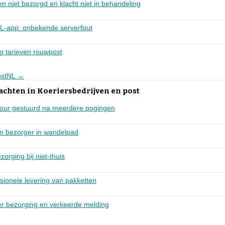
 niet bezorgd en klacht niet in behandeling
L-app: onbekende serverfout
g tarieven rouwpost
PostNL →
achten in Koeriersbedrijven en post
etour gestuurd na meerdere pogingen
n bezorger in wandelpad
orging bij niet-thuis
sionele levering van pakketten
er bezorging en verkeerde melding