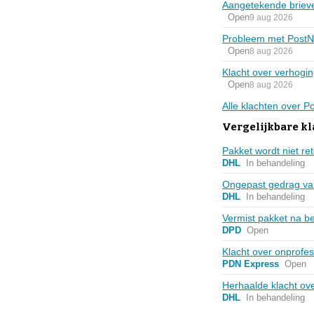
Aangetekende brieven
Open
9 aug 2026
Probleem met PostN
Open
8 aug 2026
Klacht over verhogin
Open
8 aug 2026
Alle klachten over 
Vergelijkbare kl
Pakket wordt niet r
DHL
In behandeling
Ongepast gedrag va
DHL
In behandeling
Vermist pakket na bez
DPD
Open
Klacht over onprofes
PDN Express
Open
Herhaalde klacht ov
DHL
In behandeling