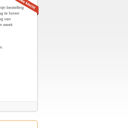
ijn bestelling
ag te horen
ng van
een week
n.