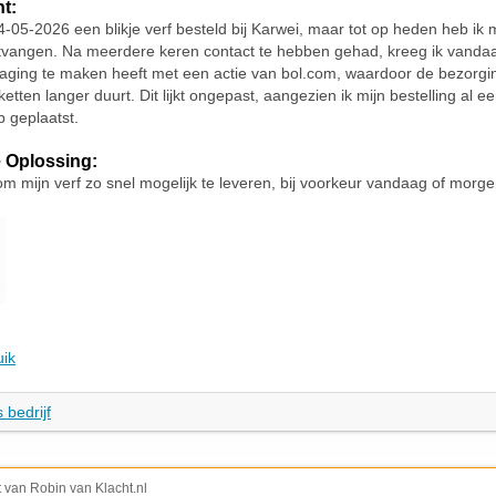
ht:
4-05-2026 een blikje verf besteld bij Karwei, maar tot op heden heb ik m
tvangen. Na meerdere keren contact te hebben gehad, kreeg ik vanda
raging te maken heeft met een actie van bol.com, waardoor de bezorgi
etten langer duurt. Dit lijkt ongepast, aangezien ik mijn bestelling al 
 geplaatst.
 Oplossing:
om mijn verf zo snel mogelijk te leveren, bij voorkeur vandaag of morge
uik
 bedrijf
t van Robin van Klacht.nl