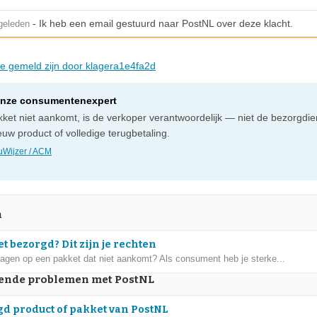
- Ik heb een email gestuurd naar PostNL over deze klacht.
geleden
die gemeld zijn door klagera1e4fa2d
onze consumentenexpert
ket niet aankomt, is de verkoper verantwoordelijk — niet de bezorgdien
uw product of volledige terugbetaling.
Wijzer / ACM
n
t bezorgd? Dit zijn je rechten
dagen op een pakket dat niet aankomt? Als consument heb je sterke...
nde problemen met PostNL
d product of pakket van PostNL