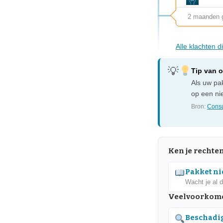
2 maanden 
Alle klachten 
Tip van 
Als uw pak
op een nie
Bron:
Consu
Ken je rechte
Pakket nie
Wacht je al 
Veelvoorkome
Beschadig