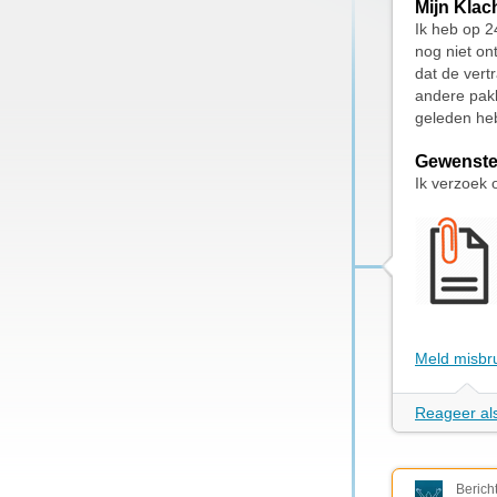
Mijn Klac
Ik heb op 2
nog niet on
dat de vert
andere pakk
geleden heb
Gewenste
Ik verzoek 
Meld misbr
Reageer als
Berich