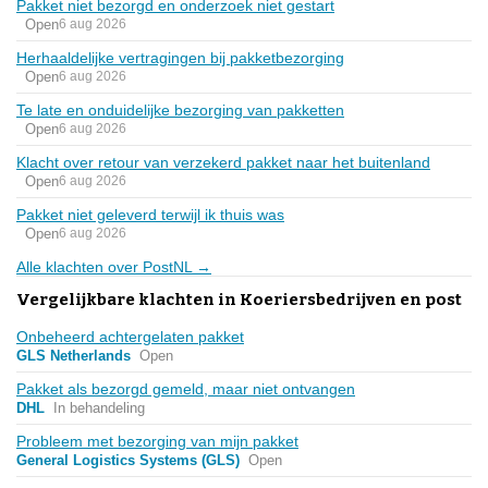
Pakket niet bezorgd en onderzoek niet gestart
Open
6 aug 2026
Herhaaldelijke vertragingen bij pakketbezorging
Open
6 aug 2026
Te late en onduidelijke bezorging van pakketten
Open
6 aug 2026
Klacht over retour van verzekerd pakket naar het buitenland
Open
6 aug 2026
Pakket niet geleverd terwijl ik thuis was
Open
6 aug 2026
Alle klachten over PostNL →
Vergelijkbare klachten in Koeriersbedrijven en post
Onbeheerd achtergelaten pakket
GLS Netherlands
Open
Pakket als bezorgd gemeld, maar niet ontvangen
DHL
In behandeling
Probleem met bezorging van mijn pakket
General Logistics Systems (GLS)
Open