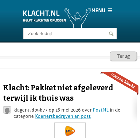
Klacht melden
Consumentenrecht
Terug
Barometer
Klacht: Pakket niet afgeleverd
Voor Bedrijven
terwijl ik thuis was
klager35db9b77 op 16 mei 2026 over
PostNL
in de
Login
categorie
Koeriersbedrijven en post