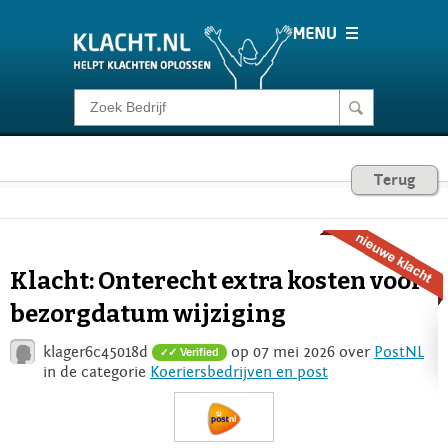
Klacht melden
Consumentenrecht
Terug
Barometer
Klacht: Onterecht extra kosten voor
Voor Bedrijven
bezorgdatum wijziging
klager6c45018d
op 07 mei 2026 over
PostNL
✓ Verified
Login
in de categorie
Koeriersbedrijven en post