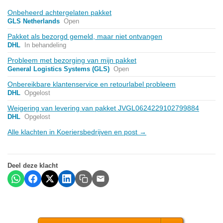
Onbeheerd achtergelaten pakket
GLS Netherlands
Open
Pakket als bezorgd gemeld, maar niet ontvangen
DHL
In behandeling
Probleem met bezorging van mijn pakket
General Logistics Systems (GLS)
Open
Onbereikbare klantenservice en retourlabel probleem
DHL
Opgelost
Weigering van levering van pakket JVGL0624229102799884
DHL
Opgelost
Alle klachten in Koeriersbedrijven en post →
Deel deze klacht