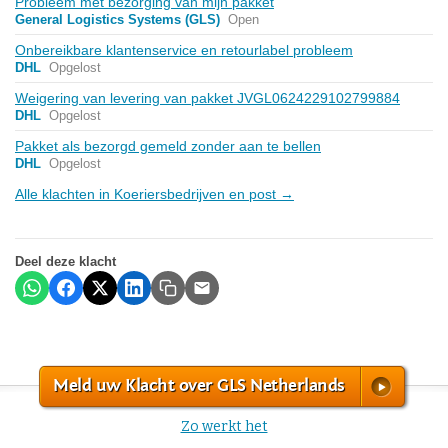
Probleem met bezorging van mijn pakket
General Logistics Systems (GLS)
Open
Onbereikbare klantenservice en retourlabel probleem
DHL
Opgelost
Weigering van levering van pakket JVGL0624229102799884
DHL
Opgelost
Pakket als bezorgd gemeld zonder aan te bellen
DHL
Opgelost
Alle klachten in Koeriersbedrijven en post →
Deel deze klacht
Meld uw Klacht over GLS Netherlands
Zo werkt het