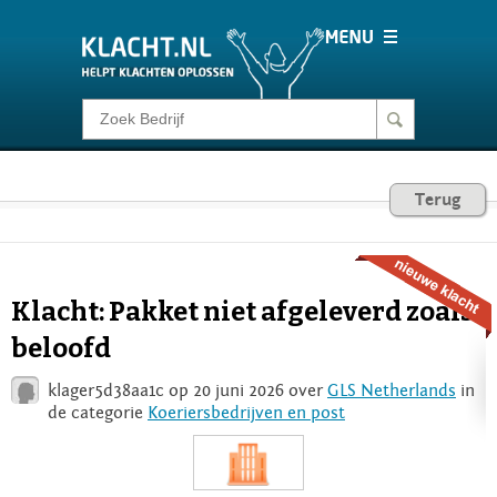
Klacht melden
Consumentenrecht
Terug
Barometer
Klacht: Pakket niet afgeleverd zoals
Voor Bedrijven
beloofd
klager5d38aa1c op 20 juni 2026 over
GLS Netherlands
in
Login
de categorie
Koeriersbedrijven en post