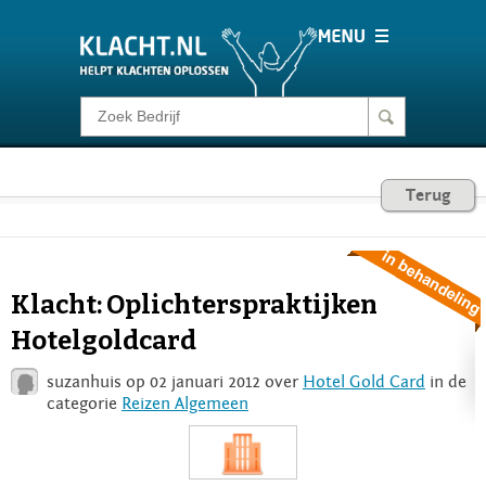
Klacht melden
Consumentenrecht
Terug
Barometer
Klacht: Oplichterspraktijken
Voor Bedrijven
Hotelgoldcard
suzanhuis op 02 januari 2012 over
Hotel Gold Card
in de
Login
categorie
Reizen Algemeen