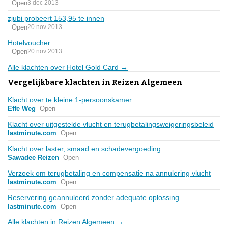
Open
3 dec 2013
zjubi probeert 153,95 te innen
Open
20 nov 2013
Hotelvoucher
Open
20 nov 2013
Alle klachten over Hotel Gold Card →
Vergelijkbare klachten in Reizen Algemeen
Klacht over te kleine 1-persoonskamer
Effe Weg
Open
Klacht over uitgestelde vlucht en terugbetalingsweigeringsbeleid
lastminute.com
Open
Klacht over laster, smaad en schadevergoeding
Sawadee Reizen
Open
Verzoek om terugbetaling en compensatie na annulering vlucht
lastminute.com
Open
Reservering geannuleerd zonder adequate oplossing
lastminute.com
Open
Alle klachten in Reizen Algemeen →