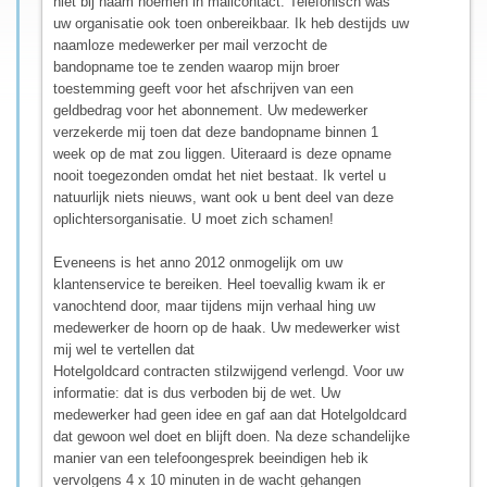
niet bij naam noemen in mailcontact. Telefonisch was
uw organisatie ook toen onbereikbaar. Ik heb destijds uw
naamloze medewerker per mail verzocht de
bandopname toe te zenden waarop mijn broer
toestemming geeft voor het afschrijven van een
geldbedrag voor het abonnement. Uw medewerker
verzekerde mij toen dat deze bandopname binnen 1
week op de mat zou liggen. Uiteraard is deze opname
nooit toegezonden omdat het niet bestaat. Ik vertel u
natuurlijk niets nieuws, want ook u bent deel van deze
oplichtersorganisatie. U moet zich schamen!
Eveneens is het anno 2012 onmogelijk om uw
klantenservice te bereiken. Heel toevallig kwam ik er
vanochtend door, maar tijdens mijn verhaal hing uw
medewerker de hoorn op de haak. Uw medewerker wist
mij wel te vertellen dat
Hotelgoldcard contracten stilzwijgend verlengd. Voor uw
informatie: dat is dus verboden bij de wet. Uw
medewerker had geen idee en gaf aan dat Hotelgoldcard
dat gewoon wel doet en blijft doen. Na deze schandelijke
manier van een telefoongesprek beeindigen heb ik
vervolgens 4 x 10 minuten in de wacht gehangen