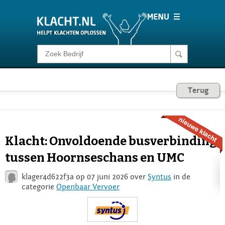
Klacht melden
Consumentenrecht
Terug
Barometer
Klacht: Onvoldoende busverbinding
Voor Bedrijven
tussen Hoornseschans en UMC
klager4d622f3a op 07 juni 2026 over
Syntus
in de
Login
categorie
Openbaar Vervoer