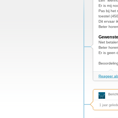
Een “leenho
Er is mij n
Pas bij het
toestel (45
Dit ervaar i
Beter horen
Gewenste
Niet betale
Beter horen
Er is geen 
Beoordelin
Reageer als
Berich
1 jaar geled