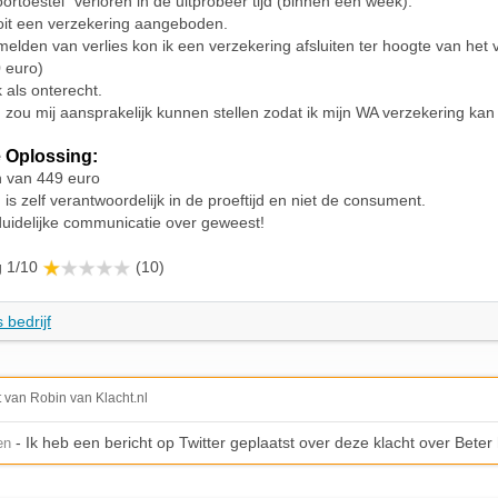
ortoestel” verloren in de uitprobeer tijd (binnen een week).
ooit een verzekering aangeboden.
 melden van verlies kon ik een verzekering afsluiten ter hoogte van het 
0 euro)
k als onterecht.
 zou mij aansprakelijk kunnen stellen zodat ik mijn WA verzekering kan
 Oplossing:
n van 449 euro
 is zelf verantwoordelijk in de proeftijd en niet de consument.
duidelijke communicatie over geweest!
g 1/10
(10)
 bedrijf
t van Robin van Klacht.nl
- Ik heb een bericht op Twitter geplaatst over deze klacht over Beter
en