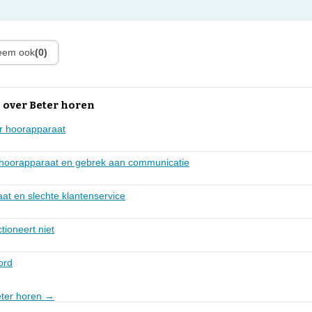
leem ook
(0)
 over Beter horen
r hoorapparaat
t hoorapparaat en gebrek aan communicatie
at en slechte klantenservice
tioneert niet
ord
eter horen →