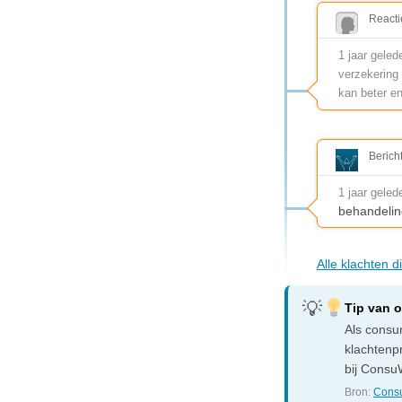
Reacti
1 jaar geled
verzekering
kan beter en
Berich
1 jaar geled
behandelin
Alle klachten 
Tip van 
Als consum
klachtenp
bij ConsuW
Bron:
Consu