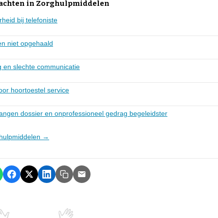
lachten in Zorghulpmiddelen
eid bij telefoniste
en niet opgehaald
ng en slechte communicatie
or hoortoestel service
vangen dossier en onprofessioneel gedrag begeleidster
rghulpmiddelen →