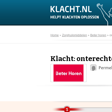
Home
Zorghulpmiddelen
Beter horen
o
Klacht: onterech
Permek