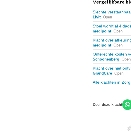
Vergelijkbare k
Slechte verstaanbaarh
Livit
Open
Stoel wordt al 4 dag
medipoint
Open
Klacht over afkeuri
medipoint
Open
Onterechte kosten vo
Schoonenberg
Open
Klacht over niet ont
GrandCare
Open
Alle klachten in Zo
Deel deze klacht