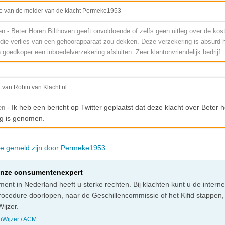
e van de melder van de klacht Permeke1953
en - Beter Horen Bilthoven geeft onvoldoende of zelfs geen uitleg over de kos
 die verlies van een gehoorapparaat zou dekken. Deze verzekering is absurd 
 goedkoper een inboedelverzekering afsluiten. Zeer klantonvriendelijk bedrijf.
t van Robin van Klacht.nl
- Ik heb een bericht op Twitter geplaatst dat deze klacht over Beter h
en
g is genomen.
die gemeld zijn door Permeke1953
onze consumentenexpert
ent in Nederland heeft u sterke rechten. Bij klachten kunt u de intern
rocedure doorlopen, naar de Geschillencommissie of het Kifid stappen,
ijzer.
Wijzer / ACM