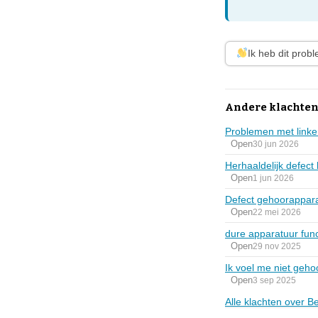
Ik heb dit prob
Andere klachten
Problemen met linke
Open
30 jun 2026
Herhaaldelijk defec
Open
1 jun 2026
Defect gehoorappara
Open
22 mei 2026
dure apparatuur func
Open
29 nov 2025
Ik voel me niet geho
Open
3 sep 2025
Alle klachten over B