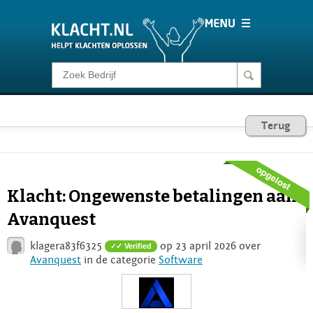
Klacht melden
Consumentenrecht
Terug
Barometer
Klacht: Ongewenste betalingen aan
Voor Bedrijven
Avanquest
klagera83f6325
op 23 april 2026 over
✓ Verified
Login
Avanquest
in de categorie
Software