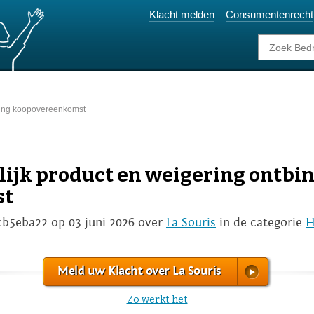
Klacht melden
Consumentenrecht
ding koopovereenkomst
lijk product en weigering ontbi
st
cb5eba22 op 03 juni 2026 over
La Souris
in de categorie
H
Meld uw Klacht over La Souris
Zo werkt het