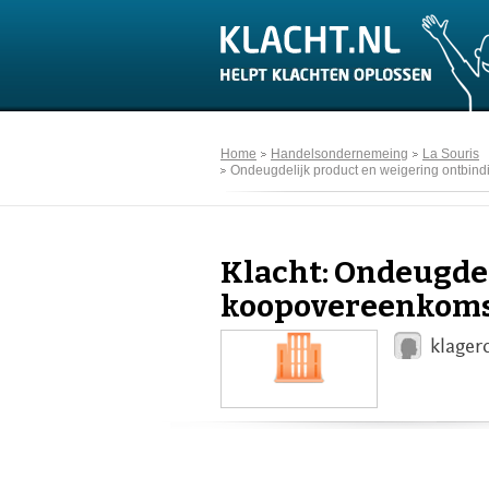
Home
Handelsondernemeing
La Souris
Ondeugdelijk product en weigering ontbin
Klacht: Ondeugde
koopovereenkom
klager