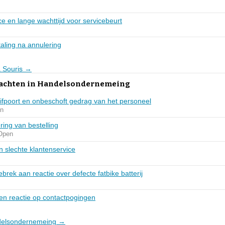
ce en lange wachttijd voor servicebeurt
aling na annulering
a Souris →
lachten in Handelsondernemeing
fpoort en onbeschoft gedrag van het personeel
n
ring van bestelling
Open
en slechte klantenservice
brek aan reactie over defecte fatbike batterij
en reactie op contactpogingen
ndelsondernemeing →