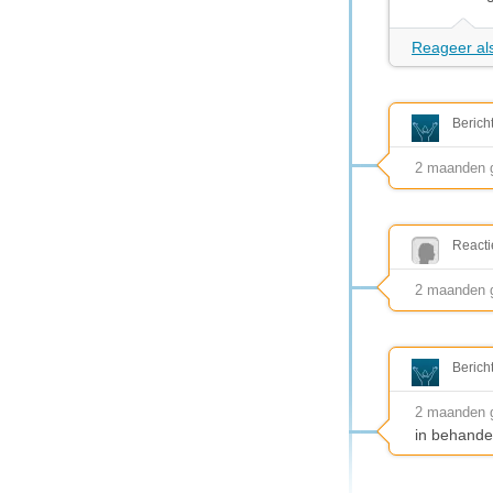
Reageer als
Berich
2 maanden 
Reacti
2 maanden g
Berich
2 maanden 
in behande