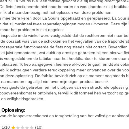
aart bij La Souris B.V. een fatbike gekocht die bij levering direct gebre
De fiets functioneerde niet naar behoren en was daardoor niet bruikbaa
n ik al maanden bezig met het oplossen van deze problemen.
is meerdere keren door La Souris opgehaald en gerepareerd. La Souris 
dat zij maximaal twee reparatiepogingen mogen uitvoeren. Deze zijn 
 maar het probleem is niet opgelost.
 inspectie in de winkel werd vastgesteld dat de rechterrem niet naar b
 de oorzaak was van de schokken en het wegvallen van de traponders
tot reparatie functioneerde de fiets nog steeds niet correct. Bovendien
niet juist gemonteerd, wat duidt op ernstige gebreken bij een nieuwe fiet
is voorgesteld om de fatbike naar het hoofdkantoor te sturen om daar 
n plaatsen. Ik heb aangegeven hiermee akkoord te gaan en dit als oplos
eb ik echter geen verdere terugkoppeling meer ontvangen over de voo
van deze oplossing. De fatbike bevindt zich op dit moment nog steeds bi
 na maanden nog altijd niet over mijn eigen product beschik.
vastgestelde gebreken en het uitblijven van een structurele oplossing
oopovereenkomst te ontbinden, terwijl ik dit formeel heb verzocht op g
t en veiligheidsgebreken.
 Oplossing:
 van de koopovereenkomst en terugbetaling van het volledige aankoop
g 1/10
(10)