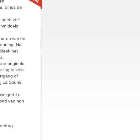
ken
r. Sinds de
heeft zelf
inmiddels
ehoren werkte
teuning. Na
 bleek het
s.
een originele
sing te zien.
rtgang of
j La Souris,
 weigert La
rond van non
bedrag.