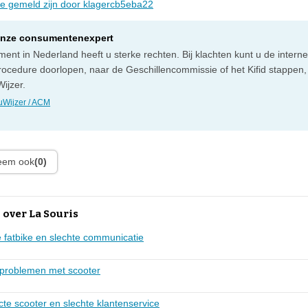
die gemeld zijn door klagercb5eba22
onze consumentenexpert
ent in Nederland heeft u sterke rechten. Bij klachten kunt u de intern
rocedure doorlopen, naar de Geschillencommissie of het Kifid stappen,
ijzer.
Wijzer / ACM
leem ook
(0)
over La Souris
 fatbike en slechte communicatie
problemen met scooter
te scooter en slechte klantenservice