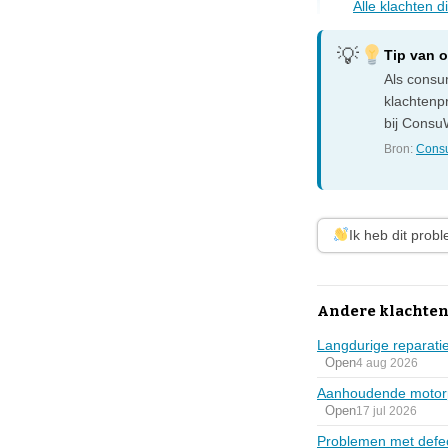
Alle klachten 
Tip van 
Als consum
klachtenp
bij ConsuW
Bron:
Consu
Ik heb dit prob
Andere klachten 
Langdurige reparatie
Open
4 aug 2026
Aanhoudende motor
Open
17 jul 2026
Problemen met defec