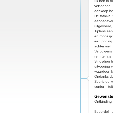
IIk heb in m
vertoonde. 
aankoop be
De fatbike 
aangegeven 
uitgevoerd,
Tijdens een
en mogelijk
een poging 
achterwiel 
Vervolgens 
rem te late
Sindsdien h
uitvoering 
waardoor ik
Ondanks de 
Souris de k
conformitei
Gewenste
Ontbinding
Beoordelin