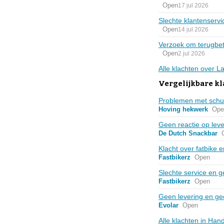
Open
17 jul 2026
Slechte klantenservi
Open
14 jul 2026
Verzoek om terugbet
Open
2 jul 2026
Alle klachten over L
Vergelijkbare k
Problemen met schui
Hoving hekwerk
Ope
Geen reactie op leve
De Dutch Snackbar
Klacht over fatbike 
Fastbikerz
Open
Slechte service en ge
Fastbikerz
Open
Geen levering en ge
Evolar
Open
Alle klachten in Ha