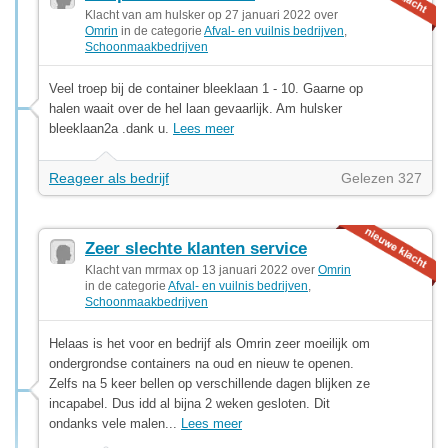
Klacht van am hulsker op 27 januari 2022 over
Omrin
in de categorie
Afval- en vuilnis bedrijven
,
Schoonmaakbedrijven
Veel troep bij de container bleeklaan 1 - 10. Gaarne op
halen waait over de hel laan gevaarlijk. Am hulsker
bleeklaan2a .dank u.
Lees meer
Reageer als bedrijf
Gelezen 327
Zeer slechte klanten service
Klacht van mrmax op 13 januari 2022 over
Omrin
in de categorie
Afval- en vuilnis bedrijven
,
Schoonmaakbedrijven
Helaas is het voor en bedrijf als Omrin zeer moeilijk om
ondergrondse containers na oud en nieuw te openen.
Zelfs na 5 keer bellen op verschillende dagen blijken ze
incapabel. Dus idd al bijna 2 weken gesloten. Dit
ondanks vele malen...
Lees meer