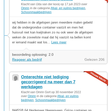
Klacht van IJda van der kooij op 17 juli 2023 over
Omrin
in de categorie
Afval- en vuilnis bedrijven
,
Schoonmaakbedrijven
wij hebben in de afgelopen jaren meerdere malen gebeld
dat de ondergrondse container vastzit en men het
huisvuil niet kan kwijtraken zo nu ook weer de afgelopen
weken de zoveelste maal dat hij vastzit na bellen komt
er iemand maakt wat los...
Lees meer
beoordeling oplossing: 2.0
Reageer als bedrijf
Gelezen 206
Onterechte niet lediging
gecorrigeerd na meer dan 7
werkdagen
Klacht van Omrin Gort op 30 november 2022
over
Omrin
in de categorie
Afval- en vuilnis
bedrijven
,
Schoonmaakbedrijven
8445SB 64 Heidemeer Heerenveen. Grijze container op