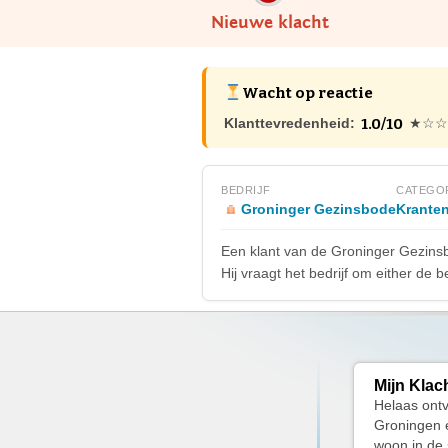
Nieuwe klacht
Wacht op reactie
1.0/10
Klanttevredenheid:
★☆☆
BEDRIJF
CATEGO
Groninger Gezinsbode
Kranten
Een klant van de Groninger Gezinsbo
Hij vraagt het bedrijf om either de
Mijn Klac
Helaas ontv
Groningen e
woon in de 