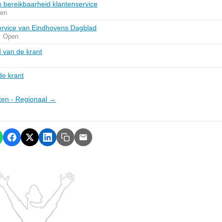
n bereikbaarheid klantenservice
ten
ervice van Eindhovens Dagblad
Open
 van de krant
de krant
nten - Regionaal →