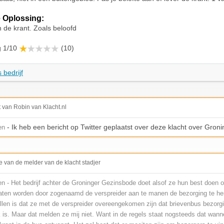
 Oplossing:
n de krant. Zoals beloofd
g 1/10
(10)
 bedrijf
t van Robin van Klacht.nl
- Ik heb een bericht op Twitter geplaatst over deze klacht over Gro
en
e van de melder van de klacht stadjer
en - Het bedrijf achter de Groninger Gezinsbode doet alsof ze hun best doen 
laten worden door zogenaamd de verspreider aan te manen de bezorging te he
tellen is dat ze met de verspreider overeengekomen zijn dat brievenbus bezorg
 is. Maar dat melden ze mij niet. Want in de regels staat nogsteeds dat wanne