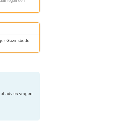
nden tegen een
inger Gezinsbode
e
 of advies vragen