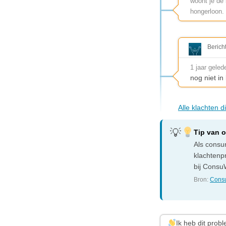
woont je de 
hongerloon.
Berich
1 jaar geled
nog niet i
Alle klachten d
Tip van 
Als consum
klachtenp
bij ConsuW
Bron:
Consu
Ik heb dit prob