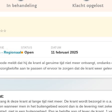
In behandeling
Klacht opgelost
☆☆
RIE
STATUS
DATUM
 - Regionaal
Open
11 februari 2025
de meldt dat hij de krant al geruime tijd niet meer ontvangt, ondanks 
 bezorgbelofte aan te passen of ervoor te zorgen dat de krant weer gelev
ht:
ang ik deze krant al lange tijd niet meer. De krant wordt bezorgd in o.a
n wanneer men in het buitengebied woont dan is de levering niet zeke
stad, niet in een buitengebied. Pas je belofte aan of lever de krant. 1 