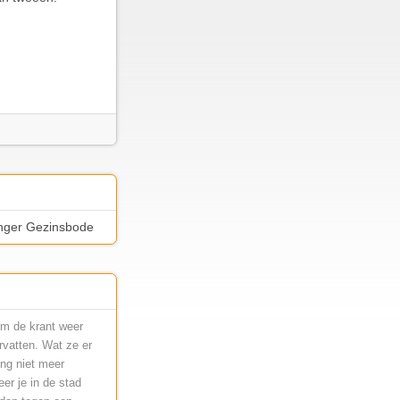
ninger Gezinsbode
om de krant weer
rvatten. Wat ze er
ing niet meer
er je in de stad