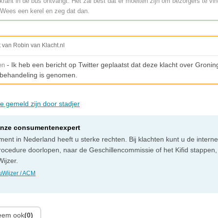
krant in de bus ontvangt. Het zal best dat er moeiten zijn om bezorgers te vi
 Wees een kerel en zeg dat dan.
t van Robin van Klacht.nl
- Ik heb een bericht op Twitter geplaatst dat deze klacht over Gron
en
n behandeling is genomen.
ie gemeld zijn door stadjer
onze consumentenexpert
ent in Nederland heeft u sterke rechten. Bij klachten kunt u de intern
rocedure doorlopen, naar de Geschillencommissie of het Kifid stappen,
ijzer.
Wijzer / ACM
leem ook
(0)