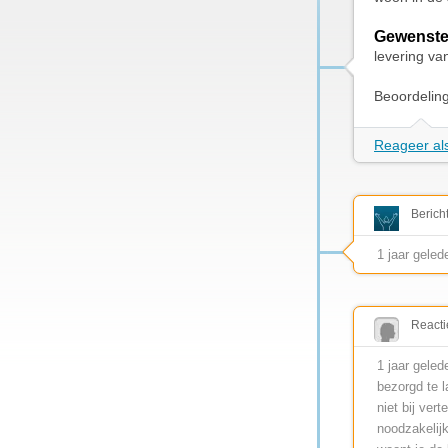
Gewenste
levering va
Beoordelin
Reageer als
Berich
1 jaar geled
Reacti
1 jaar geled
bezorgd te 
niet bij ver
noodzakelijk