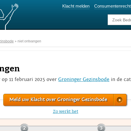
Klacht melden
Consumentenrecht
zinsbode
niet ontvangen
angen
r op 11 februari 2025 over
Groninger Gezinsbode
in de ca
Meld uw Klacht over Groninger Gezinsbode
Zo werkt het