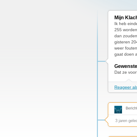
Mijn Klac
Ik heb eind
255 worden 
dan zouden
gisteren 20
weer fouten
gaat doen a
Gewenste
Dat ze voor
Reageer als
Berich
3 jaren gele