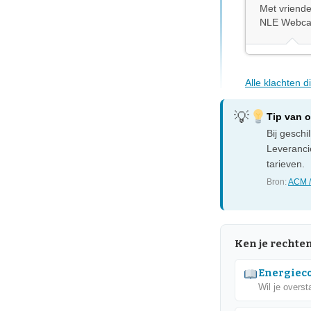
Met vriendel
NLE Webca
Alle klachten 
Tip van 
Bij gesch
Leveranci
tarieven.
Bron:
ACM /
Ken je rechte
Energieco
Wil je overst