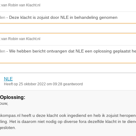
t van Robin van Klacht.nl
- Deze klacht is zojuist door NLE in behandeling genomen
den
t van Robin van Klacht.nl
- We hebben bericht ontvangen dat NLE een oplossing geplaatst hee
den
NLE
Heeft op 25 oktober 2022 om 09:28 geantwoord
Oplossing:
ouw,
kompas.nl heeft u deze klacht ook ingediend en heb ik zojuist herop
ing. Het is daarom niet nodig op diverse fora dezelfde klacht in te die
gesloten.