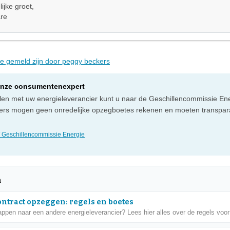
ijke groet,
re
die gemeld zijn door peggy beckers
onze consumentenexpert
illen met uw energieleverancier kunt u naar de Geschillencommissie Ene
ers mogen geen onredelijke opzegboetes rekenen en moeten transpara
 Geschillencommissie Energie
n
ntract opzeggen: regels en boetes
appen naar een andere energieleverancier? Lees hier alles over de regels voor 