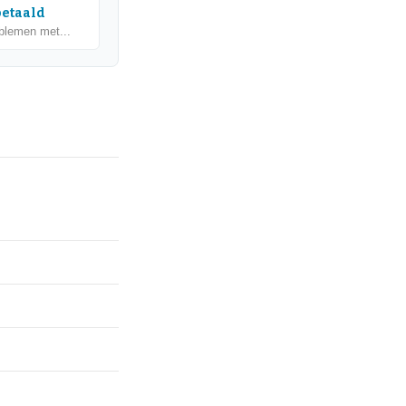
betaald
oblemen met...