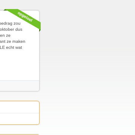
 bedrag zou
 oktober dus
ben ze
want ze maken
NLE echt wat