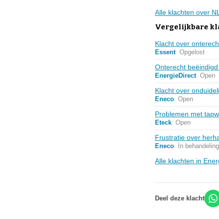
Alle klachten over 
Vergelijkbare kl
Klacht over onterec
Essent
Opgelost
Onterecht beëindigd
EnergieDirect
Open
Klacht over onduidel
Eneco
Open
Problemen met tapwa
Eteck
Open
Frustratie over her
Eneco
In behandeling
Alle klachten in Ene
Deel deze klacht