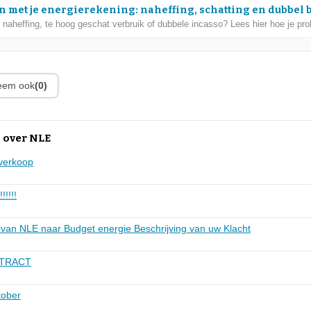
 met je energierekening: naheffing, schatting en dubbel 
naheffing, te hoog geschat verbruik of dubbele incasso? Lees hier hoe je pr
leem ook
(0)
 over NLE
 verkoop
!!!!!!
 van NLE naar Budget energie Beschrijving van uw Klacht
TRACT
tober