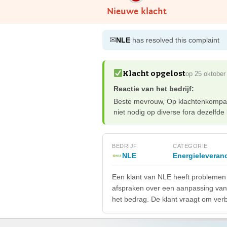
Nieuwe klacht
✉
NLE
has resolved this complaint
Klacht opgelost
op 25 oktober
Reactie van het bedrijf:
Beste mevrouw, Op klachtenkompas.
niet nodig op diverse fora dezelfde k
BEDRIJF
CATEGORIE
NLE
Energieleveranc
Een klant van NLE heeft problemen
afspraken over een aanpassing van 
het bedrag. De klant vraagt om verb