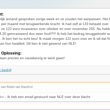
ht:
elijk iemand gesproken vorige week en ze zouden het aanpassen. Het
per maand met terugwerkende kracht. Ik had zelf al 133 betaald over
 ze 122 euro incasseren over oktober en over november 255. Nu heb
4,20 geincasseerd dus weer fout!!!!!! Ik heb het bedrag teruggeboekt 
. Ik ben het nu echt beu! Ik maak morgen 122 euro over en ik wil dat 
an hun kwaliteit. Dit ben ik niet gewend van NLE!
 Oplossing:
taan precies en nauwkeurig te werk gaan!
 bedrijf
t van Robin van Klacht.nl
- Ik heb een email gestuurd naar NLE over deze klacht.
den