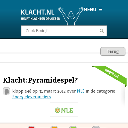
Klacht melden
Consumentenrecht
Terug
Barometer
Klacht: Pyramidespel?
Voor Bedrijven
kloppie48 op 31 maart 2012 over
NLE
in de categorie
Energieleveranciers
Login