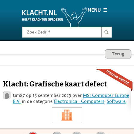
Klacht melden
Consumentenrecht
Terug
Barometer
Klacht: Grafische kaart defect
Voor Bedrijven
tim87 op 15 september 2025 over
MSI Computer Europe
B.V.
in de categorie
Electronica - Computers
,
Software
Login