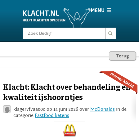
Klacht melden
Consumentenrecht
Terug
Barometer
Klacht: Klacht over behandeling en
Voor Bedrijven
kwaliteit ijshoorntjes
klager7f7aa00c op 14 juni 2026 over
McDonalds
in de
Login
categorie
Fastfood ketens